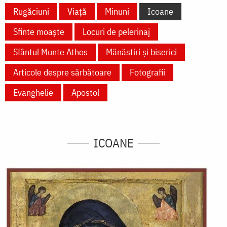
Rugăciuni
Viață
Minuni
Icoane
Sfinte moaște
Locuri de pelerinaj
Sfântul Munte Athos
Mănăstiri și biserici
Articole despre sărbătoare
Fotografii
Evanghelie
Apostol
ICOANE