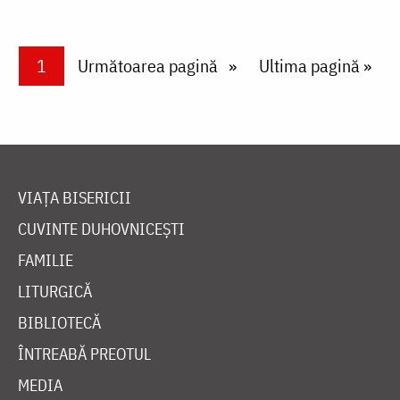
Paginare
Current page
1
Next page
Următoarea pagină
Last page
Ultima pagină »
VIAȚA BISERICII
CUVINTE DUHOVNICEȘTI
FAMILIE
LITURGICĂ
BIBLIOTECĂ
ÎNTREABĂ PREOTUL
MEDIA