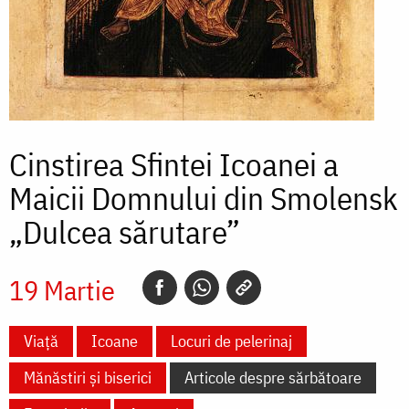
Cinstirea Sfintei Icoanei a
Maicii Domnului din Smolensk
„Dulcea sărutare”
19 Martie
Viață
Icoane
Locuri de pelerinaj
Mănăstiri și biserici
Articole despre sărbătoare