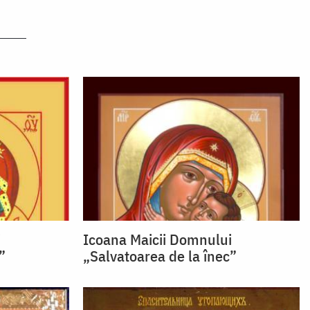
i
Icoana Maicii Domnului
”
„Salvatoarea de la înec”