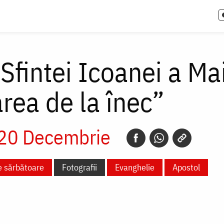
 Sfintei Icoanei a M
rea de la înec”
20 Decembrie
e sărbătoare
Fotografii
Evanghelie
Apostol