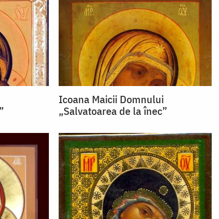
i
Icoana Maicii Domnului
”
„Salvatoarea de la înec”