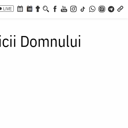
LIVE
08
aicii Domnului