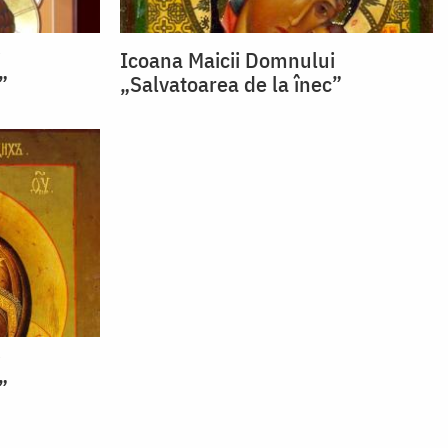
i
Icoana Maicii Domnului
”
„Salvatoarea de la înec”
i
”