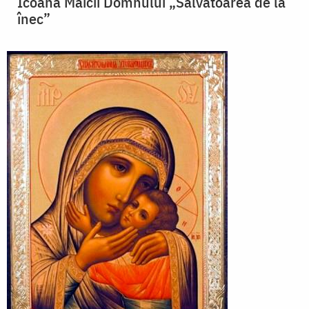
Icoana Maicii Domnului „Salvatoarea de la
înec”