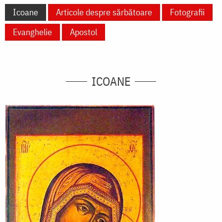
Icoane
Articole despre sărbătoare
Fotografii
Evanghelie
Apostol
ICOANE