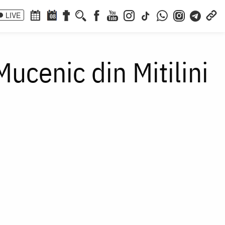
LIVE
08
ucenic din Mitilini