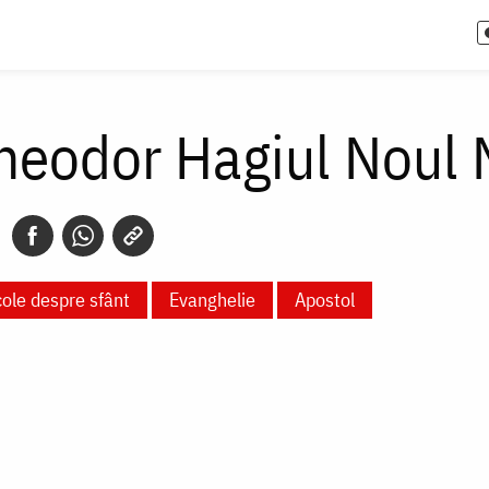
heodor Hagiul Noul M
cole despre sfânt
Evanghelie
Apostol