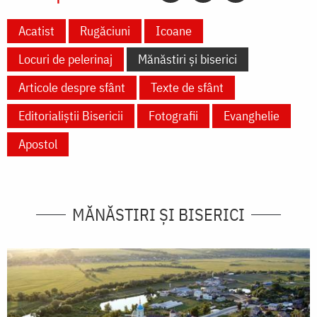
Acatist
Rugăciuni
Icoane
Locuri de pelerinaj
Mănăstiri și biserici
Articole despre sfânt
Texte de sfânt
Editorialiștii Bisericii
Fotografii
Evanghelie
Apostol
MĂNĂSTIRI ȘI BISERICI