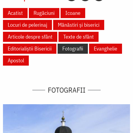
Acatist
Rugăciuni
Icoane
Locuri de pelerinaj
Mănăstiri și biserici
Articole despre sfânt
Texte de sfânt
Editorialiștii Bisericii
Fotografii
Evanghelie
Apostol
FOTOGRAFII