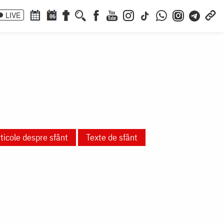
LIVE
06
ticole despre sfânt
Texte de sfânt