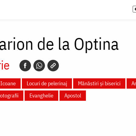
larion de la Optina
ie
Icoane
Locuri de pelerinaj
Mănăstiri și biserici
Ar
otografii
Evanghelie
Apostol