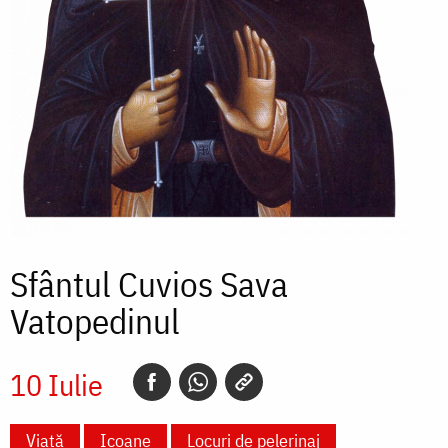
Sfântul Cuvios Sava
Vatopedinul
10 Iulie
Viață
Icoane
Locuri de pelerinaj