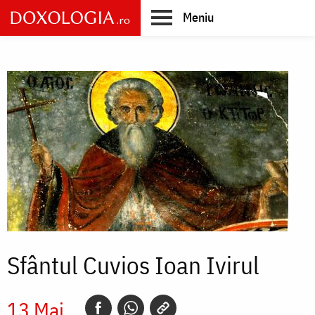
Skip
Meniu
to
main
Main
content
navigation
Sfântul Cuvios Ioan Ivirul
13 Mai