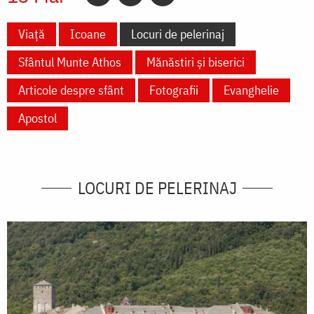
Viață
Icoane
Locuri de pelerinaj
Sfântul Munte Athos
Mănăstiri și biserici
Articole despre sfânt
Fotografii
Evanghelie
Apostol
LOCURI DE PELERINAJ