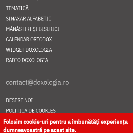
TEMATICĂ
SINAXAR ALFABETIC
MĂNĂSTIRI ȘI BISERICI
CALENDAR ORTODOX
WIDGET DOXOLOGIA
RADIO DOXOLOGIA
DESPRE NOI
POLITICA DE COOKIES
DONEAZĂ ONLINE PENTRU CATEDRALA NAȚIONALĂ
Folosim cookie-uri pentru a îmbunătăți experiența
dumneavoastră pe acest site.