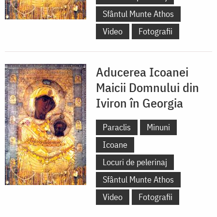
Sfântul Munte Athos
Video
Fotografii
Aducerea Icoanei
Maicii Domnului din
Iviron în Georgia
Paraclis
Minuni
Icoane
Locuri de pelerinaj
Sfântul Munte Athos
Video
Fotografii