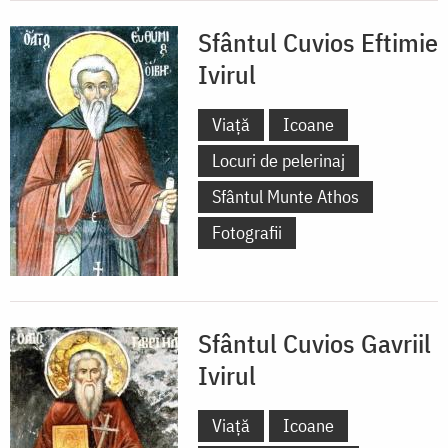
Sfântul Cuvios Eftimie
Ivirul
Viață
Icoane
Locuri de pelerinaj
Sfântul Munte Athos
Fotografii
Sfântul Cuvios Gavriil
Ivirul
Viață
Icoane