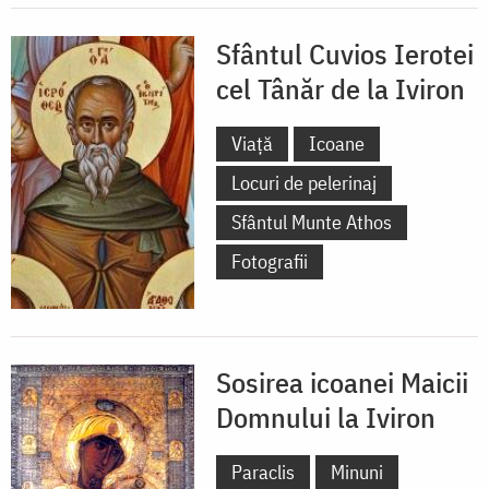
Sfântul Cuvios Ierotei
cel Tânăr de la Iviron
Viață
Icoane
Locuri de pelerinaj
Sfântul Munte Athos
Fotografii
Sosirea icoanei Maicii
Domnului la Iviron
Paraclis
Minuni