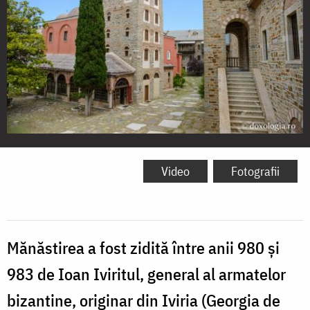
Mănăstirea
Iviron
Video
Fotografii
(Foto:
Silviu
Cluci)
Mănăstirea a fost zidită între anii 980 şi
983 de Ioan Iviritul, general al armatelor
bizantine, originar din Iviria (Georgia de