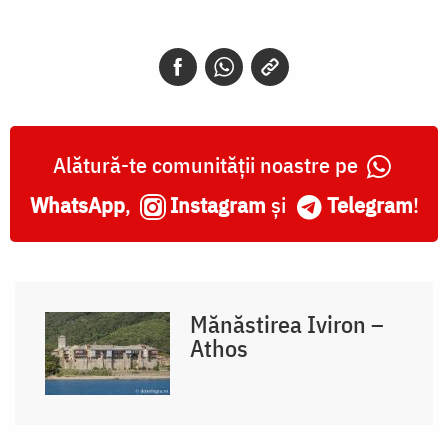
Alătură-te comunității noastre pe
WhatsApp
,
Instagram
și
Telegram
!
Mănăstirea Iviron –
Athos