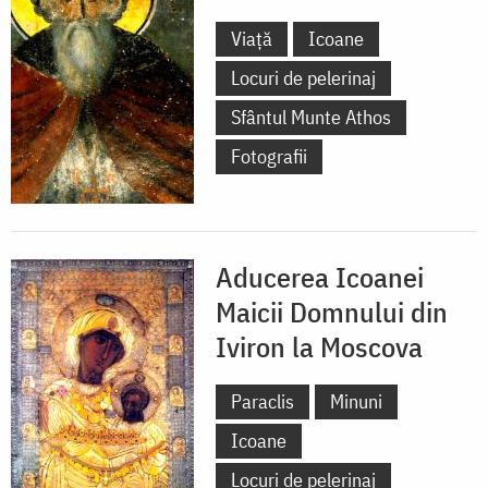
Viață
Icoane
Locuri de pelerinaj
Sfântul Munte Athos
Fotografii
Aducerea Icoanei
Maicii Domnului din
Iviron la Moscova
Paraclis
Minuni
Icoane
Locuri de pelerinaj