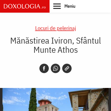
Skip
Meniu
to
main
Main
content
navigation
Locuri de pelerinaj
Mănăstirea Iviron, Sfântul
Munte Athos