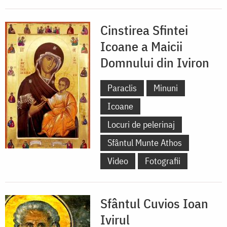
Cinstirea Sfintei
Icoane a Maicii
Domnului din Iviron
Paraclis
Minuni
Icoane
Locuri de pelerinaj
Sfântul Munte Athos
Video
Fotografii
Sfântul Cuvios Ioan
Ivirul