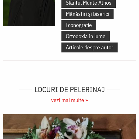
Sfântul Munte Athos
Mănăstiri și biserici
Iconografie
Ortodoxia în lume
Articole despre autor
LOCURI DE PELERINAJ
vezi mai multe »