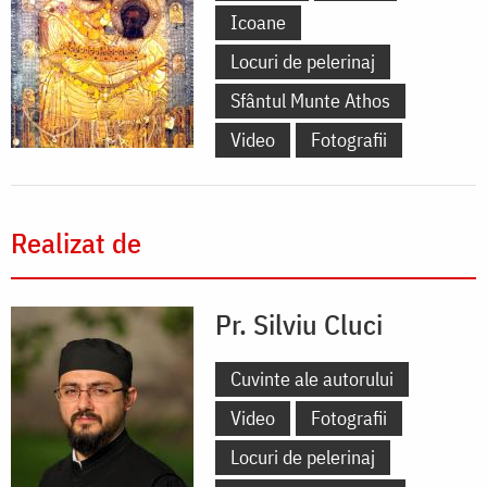
Icoane
Locuri de pelerinaj
Sfântul Munte Athos
Video
Fotografii
Realizat de
Pr. Silviu Cluci
Cuvinte ale autorului
Video
Fotografii
Locuri de pelerinaj