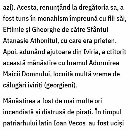
azi). Acesta, renunţând la dregătoria sa, a
fost tuns în monahism împreună cu fiii săi,
Eftimie şi Gheorghe de către Sfântul
Atanasie Athonitul, cu care era prieten.
Apoi, adunând ajutoare din Iviria, a ctitorit
această mănăstire cu hramul Adormirea
Maicii Domnului, locuită multă vreme de
călugări iviriţi (georgieni).
Mănăstirea a fost de mai multe ori
incendiată şi distrusă de piraţi. În timpul
patriarhului latin Ioan Vecos au fost ucişi