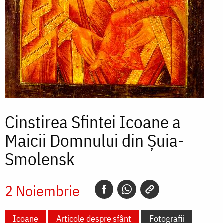
Cinstirea Sfintei Icoane a
Maicii Domnului din Șuia-
Smolensk
2 Noiembrie
Icoane
Articole despre sfânt
Fotografii