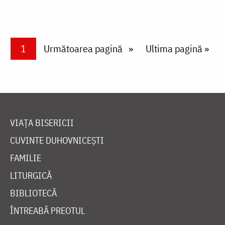
Paginare
Current page
1
Next page
Următoarea pagină
Last page
Ultima pagină »
VIAȚA BISERICII
CUVINTE DUHOVNICEȘTI
FAMILIE
LITURGICĂ
BIBLIOTECĂ
ÎNTREABĂ PREOTUL