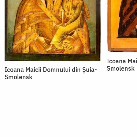
Icoana Mai
Smolensk
Icoana Maicii Domnului din Șuia-
Smolensk