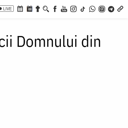
LIVE
08
icii Domnului din