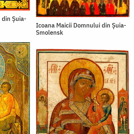
 din Șuia-
Icoana Maicii Domnului din Șuia-
Smolensk