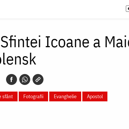
 Sfintei Icoane a Ma
lensk
e sfânt
Fotografii
Evanghelie
Apostol