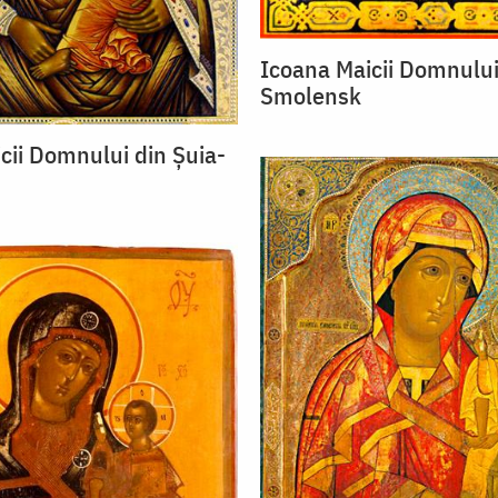
Icoana Maicii Domnului
Smolensk
cii Domnului din Șuia-