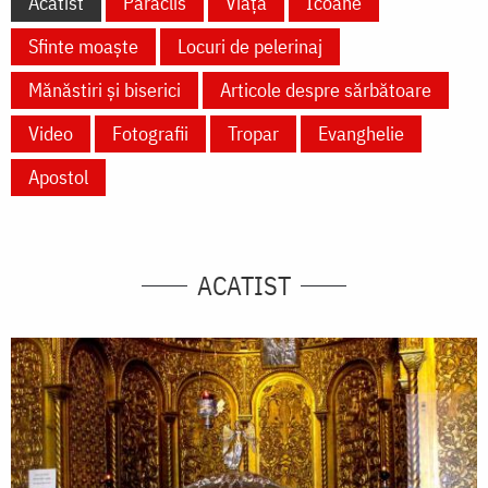
Acatist
Paraclis
Viață
Icoane
Sfinte moaște
Locuri de pelerinaj
Mănăstiri și biserici
Articole despre sărbătoare
Video
Fotografii
Tropar
Evanghelie
Apostol
ACATIST