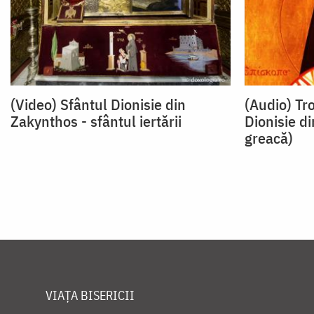
(Video) Sfântul Dionisie din
(Audio) Tr
Zakynthos - sfântul iertării
Dionisie d
greacă)
VIAȚA BISERICII