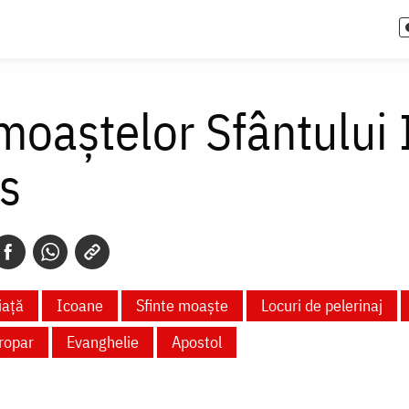
oaștelor Sfântului I
s
iață
Icoane
Sfinte moaște
Locuri de pelerinaj
ropar
Evanghelie
Apostol