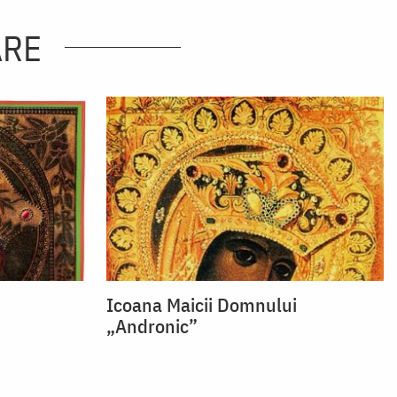
ARE
i
Icoana Maicii Domnului
„Andronic”