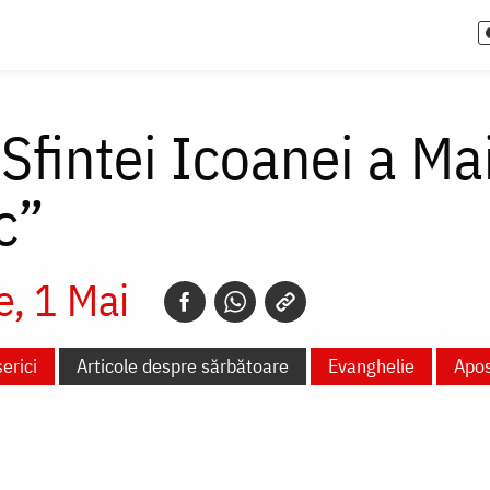
 Sfintei Icoanei a M
c”
e
1 Mai
serici
Articole despre sărbătoare
Evanghelie
Apos