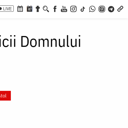
LIVE
07
aicii Domnului
tol