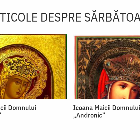
TICOLE DESPRE SĂRBĂTO
cii Domnului
Icoana Maicii Domnulu
”
„Andronic”