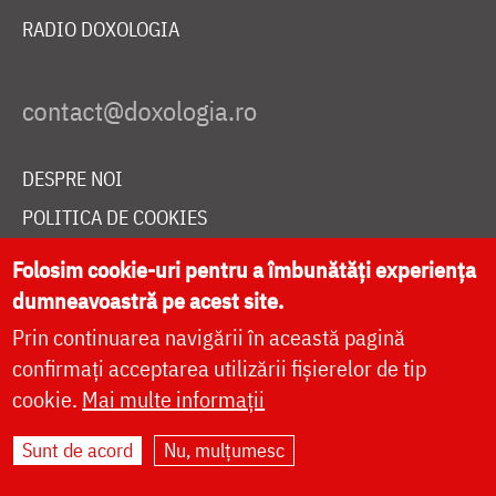
RADIO DOXOLOGIA
DESPRE NOI
POLITICA DE COOKIES
DONEAZĂ ONLINE PENTRU CATEDRALA NAȚIONALĂ
Folosim cookie-uri pentru a îmbunătăți experiența
dumneavoastră pe acest site.
Prin continuarea navigării în această pagină
LIVE
confirmați acceptarea utilizării fișierelor de tip
cookie.
Mai multe informații
Site dezvoltat de
DOXOLOGIA MEDIA
,
Sunt de acord
Nu, mulțumesc
Arhiepiscopia Iașilor | ©
doxologia.ro