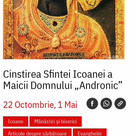
Cinstirea Sfintei Icoanei a
Maicii Domnului „Andronic”
22 Octombrie
1 Mai
Icoane
Mănăstiri și biserici
Articole despre sărbătoare
Evanghelie