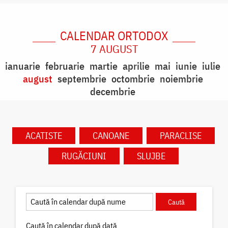
CALENDAR ORTODOX
7 AUGUST
ianuarie
februarie
martie
aprilie
mai
iunie
iulie
august
septembrie
octombrie
noiembrie
decembrie
ACATISTE
CANOANE
PARACLISE
RUGĂCIUNI
SLUJBE
Caută în calendar după dată