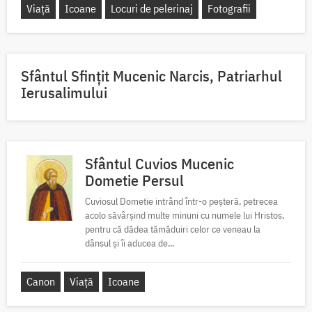
Viață
Icoane
Locuri de pelerinaj
Fotografii
Sfântul Sfinţit Mucenic Narcis, Patriarhul
Ierusalimului
Sfântul Cuvios Mucenic
Dometie Persul
Cuviosul Dometie intrând într-o peșteră, petrecea
acolo săvârșind multe minuni cu numele lui Hristos,
pentru că dădea tămăduiri celor ce veneau la
dânsul și îi aducea de...
Canon
Viață
Icoane