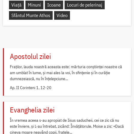
Viață
Minuni
Icoane
Locuri de pelerinaj
Sfântul Munte Athos
Video
Apostolul zilei
Fraților, lauda noastră aceasta este: mărturia conștiinței noastre că
am umblat în lume, și mai ales la voi, în sfințenie și în curăție
dumnezeiască, nu în înțelepciune...
Ap. II Corinteni 1, 12-20
Evanghelia zilei
În vremea aceea s-au apropiat de Iisus saducheii, cei ce zic că nu
este înviere, și L-au întrebat, zicând: Învățătorule, Moise a zis: «Dacă
cineva moare neavând copii, fratele...