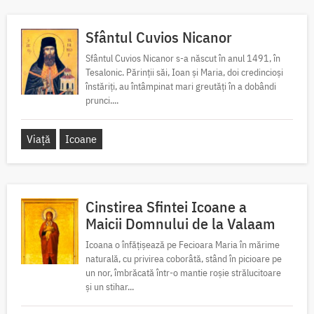
Sfântul Cuvios Nicanor
Sfântul Cuvios Nicanor s-a născut în anul 1491, în
Tesalonic. Părinții săi, Ioan și Maria, doi credincioși
înstăriți, au întâmpinat mari greutăți în a dobândi
prunci....
Viață
Icoane
Cinstirea Sfintei Icoane a
Maicii Domnului de la Valaam
Icoana o înfățișează pe Fecioara Maria în mărime
naturală, cu privirea coborâtă, stând în picioare pe
un nor, îmbrăcată într-o mantie roșie strălucitoare
și un stihar...