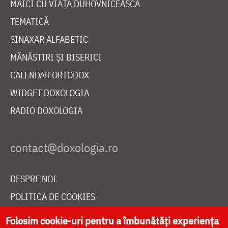
MAICI CU VIAȚĂ DUHOVNICEASCĂ
TEMATICĂ
SINAXAR ALFABETIC
MĂNĂSTIRI ȘI BISERICI
CALENDAR ORTODOX
WIDGET DOXOLOGIA
RADIO DOXOLOGIA
DESPRE NOI
POLITICA DE COOKIES
DONEAZĂ ONLINE PENTRU CATEDRALA NAȚIONALĂ
Folosim cookie-uri pentru a îmbunătăți experiența