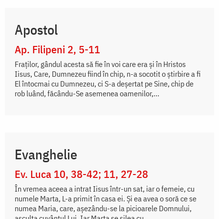
Apostol
Ap. Filipeni 2, 5-11
Fraților, gândul acesta să fie în voi care era și în Hristos
Iisus, Care, Dumnezeu fiind în chip, n-a socotit o știrbire a fi
El întocmai cu Dumnezeu, ci S-a deșertat pe Sine, chip de
rob luând, făcându-Se asemenea oamenilor,...
Evanghelie
Ev. Luca 10, 38-42; 11, 27-28
În vremea aceea a intrat Iisus într-un sat, iar o femeie, cu
numele Marta, L-a primit în casa ei. Și ea avea o soră ce se
numea Maria, care, așezându-se la picioarele Domnului,
asculta cuvântul Lui. Iar Marta se silea cu...