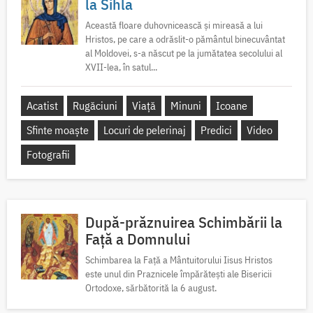
la Sihla
Această floare duhovnicească și mireasă a lui
Hristos, pe care a odrăslit-o pământul binecuvântat
al Moldovei, s-a născut pe la jumătatea secolului al
XVII-lea, în satul...
Acatist
Rugăciuni
Viață
Minuni
Icoane
Sfinte moaște
Locuri de pelerinaj
Predici
Video
Fotografii
După-prăznuirea Schimbării la
Față a Domnului
Schimbarea la Față a Mântuitorului Iisus Hristos
este unul din Praznicele împărătești ale Bisericii
Ortodoxe, sărbătorită la 6 august.