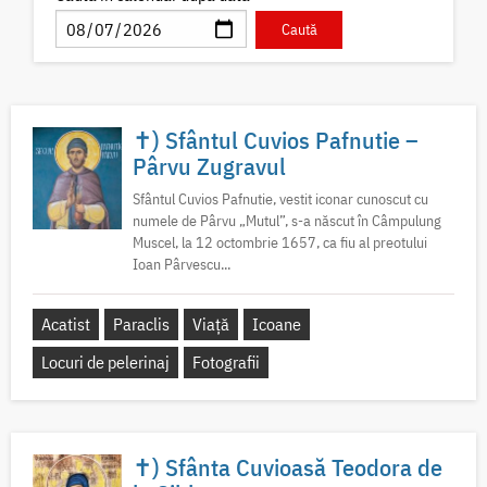
✝) Sfântul Cuvios Pafnutie –
Pârvu Zugravul
Sfântul Cuvios Pafnutie, vestit iconar cunoscut cu
numele de Pârvu „Mutul”, s-a născut în Câmpulung
Muscel, la 12 octombrie 1657, ca fiu al preotului
Ioan Pârvescu...
Acatist
Paraclis
Viață
Icoane
Locuri de pelerinaj
Fotografii
✝) Sfânta Cuvioasă Teodora de