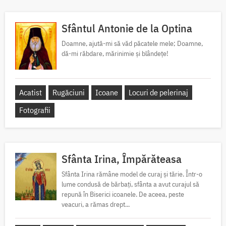
Sfântul Antonie de la Optina
Doamne, ajută-mi să văd păcatele mele; Doamne,
dă-mi răbdare, mărinimie şi blândeţe!
Acatist
Rugăciuni
Icoane
Locuri de pelerinaj
Fotografii
Sfânta Irina, Împărăteasa
Sfânta Irina rămâne model de curaj și tărie. Într-o
lume condusă de bărbați, sfânta a avut curajul să
repună în Biserici icoanele. De aceea, peste
veacuri, a rămas drept...