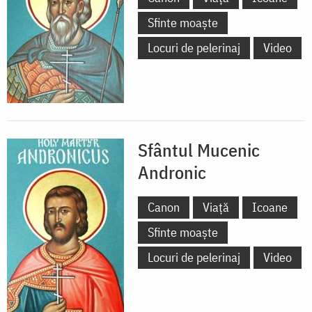
Sfinte moaște
Locuri de pelerinaj
Video
Sfântul Mucenic
Andronic
Canon
Viață
Icoane
Sfinte moaște
Locuri de pelerinaj
Video