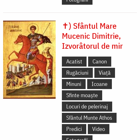
✝) Sfântul Mare
Mucenic Dimitrie,
Izvorâtorul de mir
Acatist
Canon
Rugăciuni
Viață
Minuni
Icoane
Sfinte moaște
Locuri de pelerinaj
Sfântul Munte Athos
Predici
Video