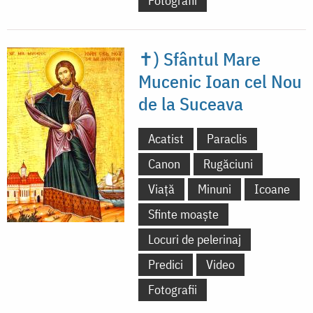
Fotografii
✝) Sfântul Mare
Mucenic Ioan cel Nou
de la Suceava
Acatist
Paraclis
Canon
Rugăciuni
Viață
Minuni
Icoane
Sfinte moaște
Locuri de pelerinaj
Predici
Video
Fotografii