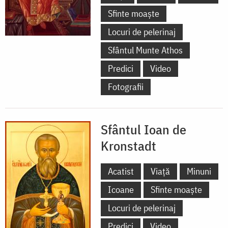
Sfinte moaște
Locuri de pelerinaj
Sfântul Munte Athos
Predici
Video
Fotografii
Sfântul Ioan de
Kronstadt
Acatist
Viață
Minuni
Icoane
Sfinte moaște
Locuri de pelerinaj
Predici
Video