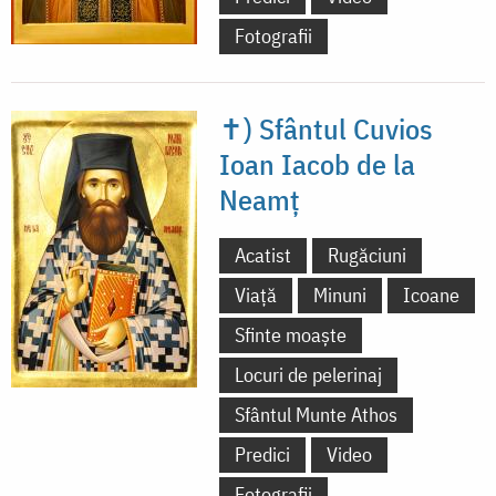
Fotografii
✝) Sfântul Cuvios
Ioan Iacob de la
Neamț
Acatist
Rugăciuni
Viață
Minuni
Icoane
Sfinte moaște
Locuri de pelerinaj
Sfântul Munte Athos
Predici
Video
Fotografii