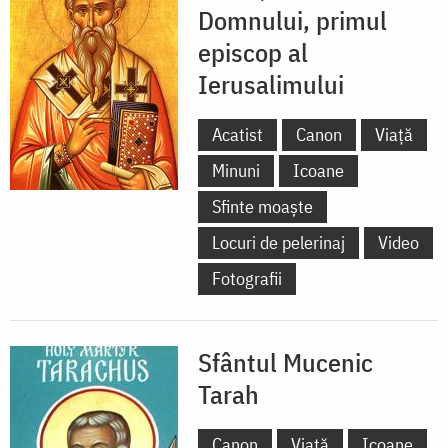
Domnului, primul
episcop al
Ierusalimului
Acatist
Canon
Viață
Minuni
Icoane
Sfinte moaște
Locuri de pelerinaj
Video
Fotografii
Sfântul Mucenic
Tarah
Canon
Viață
Icoane