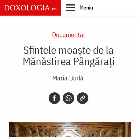
Skip
Meniu
to
main
Main
content
navigation
Documentar
Sfintele moaște de la
Mănăstirea Pângărați
Maria Burlă