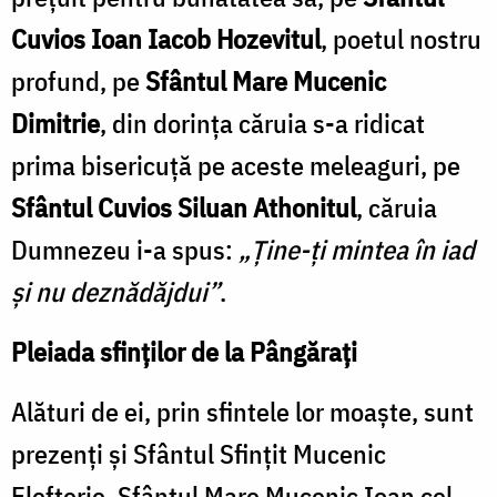
Cuvios Ioan Iacob Hozevitul
, poetul nostru
profund, pe
Sfântul Mare Mucenic
Dimitrie
, din dorința căruia s-a ridicat
prima bisericuță pe aceste meleaguri, pe
Sfântul Cuvios Siluan Athonitul
, căruia
Dumnezeu i-a spus:
„Ține-ți mintea în iad
și nu deznădăjdui”
.
Pleiada sfinților de la Pângărați
Alături de ei, prin sfintele lor moaște, sunt
prezenți și Sfântul Sfinţit Mucenic
Elefterie, Sfântul Mare Mucenic Ioan cel