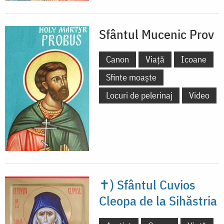
Sfântul Mucenic Prov
Canon
Viață
Icoane
Sfinte moaște
Locuri de pelerinaj
Video
✝) Sfântul Cuvios
Cleopa de la Sihăstria