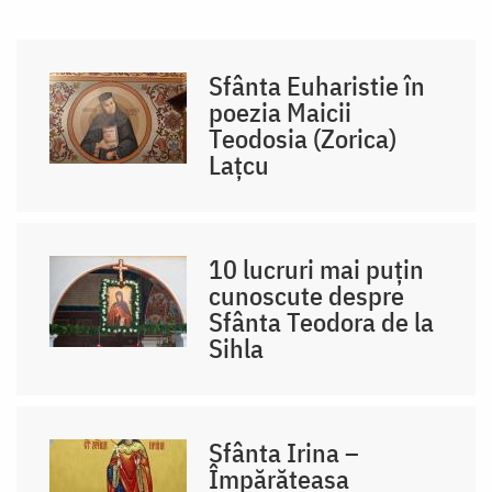
Sfânta Euharistie în
poezia Maicii
Teodosia (Zorica)
Lațcu
10 lucruri mai puțin
cunoscute despre
Sfânta Teodora de la
Sihla
Sfânta Irina –
Împărăteasa