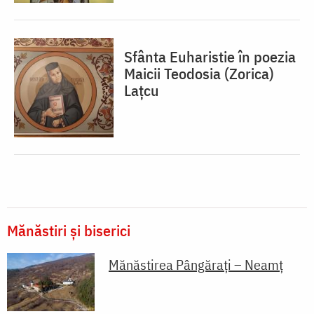
Sfânta Euharistie în poezia
Maicii Teodosia (Zorica)
Lațcu
Mănăstiri și biserici
Mănăstirea Pângărați – Neamț