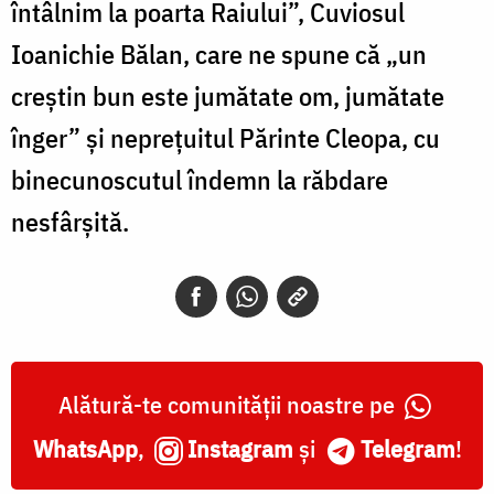
întâlnim la poarta Raiului”, Cuviosul
Ioanichie Bălan, care ne spune că „un
creştin bun este jumătate om, jumătate
înger” și neprețuitul Părinte Cleopa, cu
binecunoscutul îndemn la răbdare
nesfârșită.
Alătură-te comunității noastre pe
WhatsApp
,
Instagram
și
Telegram
!