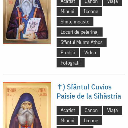
Acatist
Canon
Viață
Minuni
Icoane
Sfinte moaște
Locuri de pelerinaj
Sfântul Munte Athos
Predici
Video
Fotografii
✝) Sfântul Cuvios
Paisie de la Sihăstria
Acatist
Canon
Viață
Minuni
Icoane