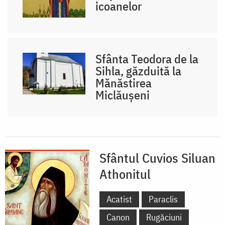
icoanelor
Sfânta Teodora de la
Sihla, găzduită la
Mănăstirea
Miclăușeni
Sfântul Cuvios Siluan
Athonitul
Acatist
Paraclis
Canon
Rugăciuni