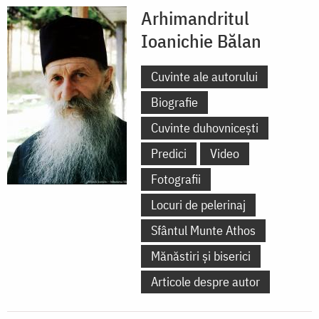
Arhimandritul
Ioanichie Bălan
Cuvinte ale autorului
Biografie
Cuvinte duhovnicești
Predici
Video
Fotografii
Locuri de pelerinaj
Sfântul Munte Athos
Mănăstiri și biserici
Articole despre autor