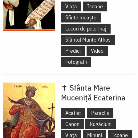
Viață
Icoane
Sfinte moaște
Locuri de pelerinaj
Sfântul Munte Athos
Predici
Video
Fotografii
✝ Sfânta Mare
Muceniță Ecaterina
Acatist
Paraclis
Canon
Rugăciuni
Viață
Minuni
Icoane