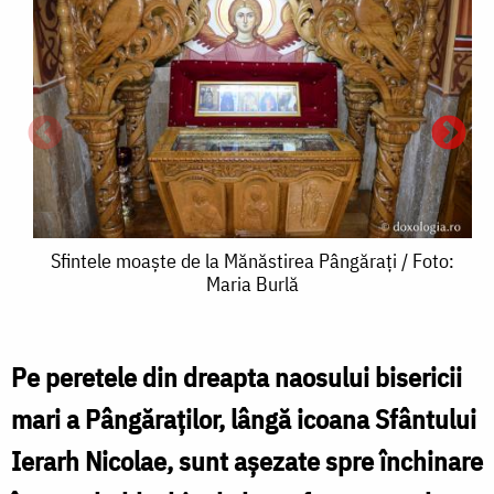
Sfintele
Sfintele moaște de la Mănăstirea Pângărați / Foto:
Maria Burlă
moaște
de
la
Pe peretele din dreapta naosului bisericii
S
Mănăstirea
mari a Pângăraților, lângă icoana Sfântului
Pângărați
Ierarh Nicolae, sunt aşezate spre închinare
/