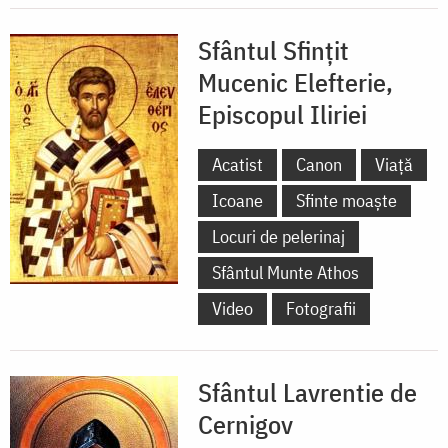
Sfântul Sfințit
Mucenic Elefterie,
Episcopul Iliriei
Acatist
Canon
Viață
Icoane
Sfinte moaște
Locuri de pelerinaj
Sfântul Munte Athos
Video
Fotografii
Sfântul Lavrentie de
Cernigov