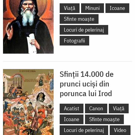
Viață
Minuni
Icoane
Sfinte moaște
Locuri de pelerinaj
Fotografii
Sfinții 14.000 de
prunci uciși din
porunca lui Irod
Acatist
Canon
Viață
Icoane
Sfinte moaște
Locuri de pelerinaj
Video