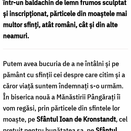
într-un baldachin de lemn frumos sculptat
l
Foto:
și inscripţionat, părticele din moaştele mai
Maria
multor sfinţi, atât români, cât şi din alte
P
Burlă
neamuri.
/
F
Putem avea bucuria de a ne întâlni și pe
B
pământ cu sfinții cei despre care citim și a
căror viață suntem îndemnați s-o urmăm.
În biserica nouă a Mănăstirii Pângăraţi îi
vom regăsi, prin părticele din sfintele lor
moaște, pe
Sfântul Ioan de Kronstandt
, cel
prețuit pentru bunătatea sa, pe
Sfântul