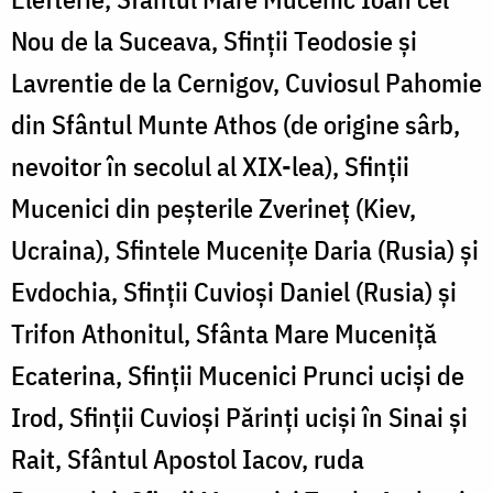
Nou de la Suceava, Sfinții Teodosie și
Lavrentie de la Cernigov, Cuviosul Pahomie
din Sfântul Munte Athos (de origine sârb,
nevoitor în secolul al XIX-lea), Sfinţii
Mucenici din peşterile Zverineţ (Kiev,
Ucraina), Sfintele Muceniţe Daria (Rusia) și
Evdochia, Sfinții Cuvioși Daniel (Rusia) și
Trifon Athonitul, Sfânta Mare Muceniţă
Ecaterina, Sfinţii Mucenici Prunci ucişi de
Irod, Sfinţii Cuvioşi Părinți uciși în Sinai şi
Rait, Sfântul Apostol Iacov, ruda