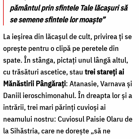
pământul prin sfintele Tale lăcaşuri să
se semene sfintele lor moaşte”
La ieșirea din lăcașul de cult, privirea ți se
oprește pentru o clipă pe peretele din
spate. În stânga, pictați unul lângă altul,
cu trăsături ascetice, stau
trei stareţi ai
Mănăstirii Pângăraţi
: Atanasie, Varnava şi
Daniil ieroschimonahul. În dreapta lor și a
intrării, trei mari părinţi cuvioși ai
neamului nostru: Cuviosul Paisie Olaru de
la Sihăstria, care ne dorește „să ne