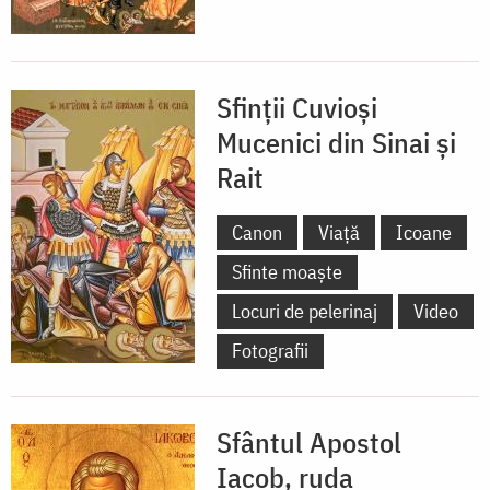
Sfinții Cuvioși
Mucenici din Sinai și
Rait
Canon
Viață
Icoane
Sfinte moaște
Locuri de pelerinaj
Video
Fotografii
Sfântul Apostol
Iacob, ruda