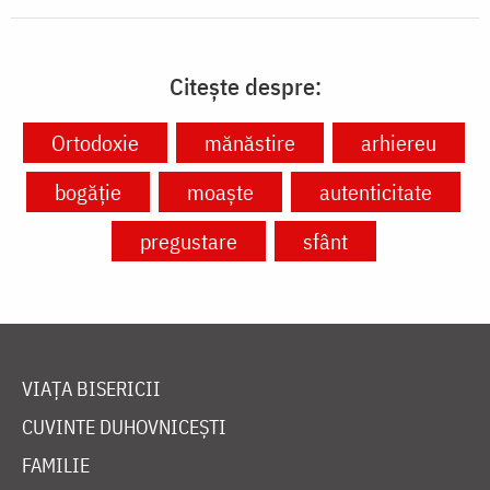
Citește despre:
Ortodoxie
mănăstire
arhiereu
bogăție
moaște
autenticitate
pregustare
sfânt
VIAȚA BISERICII
CUVINTE DUHOVNICEȘTI
FAMILIE