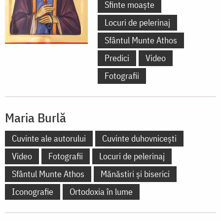
Sfinte moaște
Locuri de pelerinaj
Sfântul Munte Athos
Predici
Video
Fotografii
Maria Burlă
Cuvinte ale autorului
Cuvinte duhovnicești
Video
Fotografii
Locuri de pelerinaj
Sfântul Munte Athos
Mănăstiri și biserici
Iconografie
Ortodoxia în lume