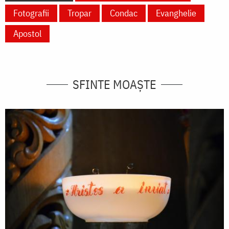
Fotografii
Tropar
Condac
Evanghelie
Apostol
SFINTE MOAȘTE