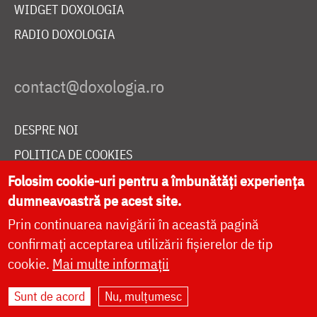
WIDGET DOXOLOGIA
RADIO DOXOLOGIA
DESPRE NOI
POLITICA DE COOKIES
DONEAZĂ ONLINE PENTRU CATEDRALA NAȚIONALĂ
Folosim cookie-uri pentru a îmbunătăți experiența
dumneavoastră pe acest site.
Prin continuarea navigării în această pagină
LIVE
confirmați acceptarea utilizării fișierelor de tip
cookie.
Mai multe informații
Sunt de acord
Nu, mulțumesc
Site dezvoltat de
DOXOLOGIA MEDIA
,