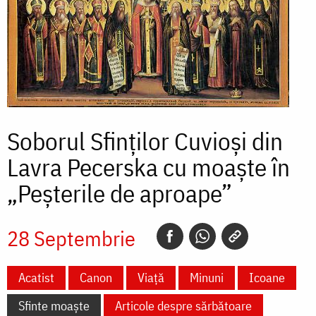
Soborul Sfinților Cuvioși din
Lavra Pecerska cu moaște în
„Peșterile de aproape”
28 Septembrie
Acatist
Canon
Viață
Minuni
Icoane
Sfinte moaște
Articole despre sărbătoare