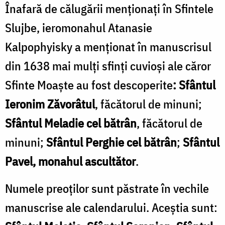
Înafară de călugării menționați în Sfintele
Slujbe, ieromonahul Atanasie
Kalpophyisky a menționat în manuscrisul
din 1638 mai mulți sfinți cuvioși ale căror
Sfinte Moaște au fost descoperite
: Sfântul
Ieronim Zăvorâtul
, făcătorul de minuni;
Sfântul Meladie cel bătrân
, făcătorul de
minuni;
Sfântul Perghie cel bătrân
;
Sfântul
Pavel, monahul ascultător
.
Numele preoților sunt păstrate în vechile
manuscrise ale calendarului. Aceștia sunt: