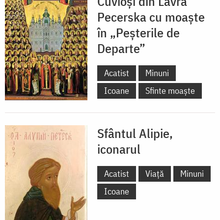
Cuvioși din Lavra
Pecerska cu moaște
în „Peșterile de
Departe”
Acatist
Minuni
Icoane
Sfinte moaște
Sfântul Alipie,
iconarul
Acatist
Viață
Minuni
Icoane