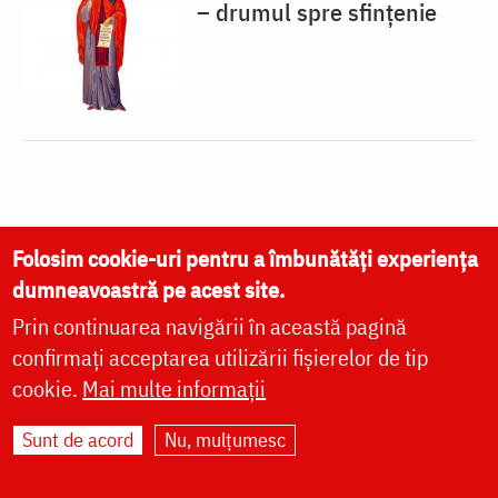
– drumul spre sfințenie
Citește despre:
Folosim cookie-uri pentru a îmbunătăți experiența
dumneavoastră pe acest site.
sfânt
slujbă
peșteră
Prin continuarea navigării în această pagină
sfințenie
sărbătoare
confirmați acceptarea utilizării fișierelor de tip
cookie.
Mai multe informații
Sunt de acord
Nu, mulțumesc
VIAȚA BISERICII