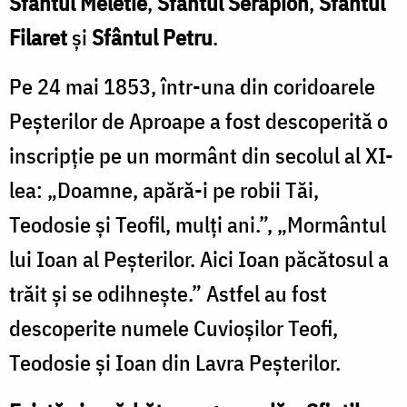
Sfântul Meletie
,
Sfântul Serapion
,
Sfântul
Filaret
și
Sfântul Petru
.
Pe 24 mai 1853, într-una din coridoarele
Peșterilor de Aproape a fost descoperită o
inscripție pe un mormânt din secolul al XI-
lea: „Doamne, apără-i pe robii Tăi,
Teodosie și Teofil, mulți ani.”, „Mormântul
lui Ioan al Peșterilor. Aici Ioan păcătosul a
trăit și se odihnește.” Astfel au fost
descoperite numele Cuvioșilor Teofi,
Teodosie și Ioan din Lavra Peșterilor.