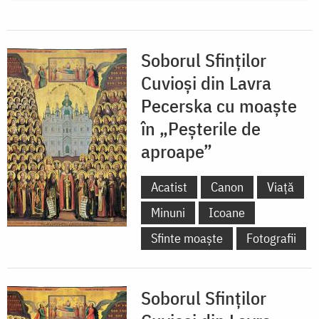
Soborul Sfinților
Cuvioși din Lavra
Pecerska cu moaște
în „Peșterile de
aproape”
Acatist
Canon
Viață
Minuni
Icoane
Sfinte moaște
Fotografii
Soborul Sfinților