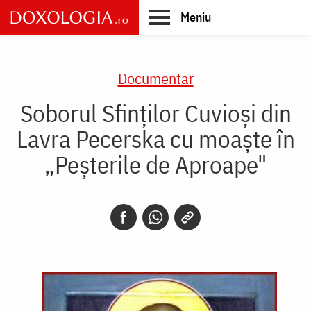
Skip
Meniu
to
main
Main
content
navigation
Documentar
Soborul Sfinților Cuvioși din
Lavra Pecerska cu moaște în
„Peșterile de Aproape"