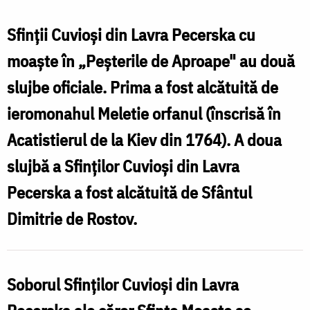
Cuvioși
d
din
Sfinții Cuvioși din Lavra Pecerska cu
L
Lavra
moaște în „Peșterile de Aproape" au două
Pecerska
slujbe oficiale. Prima a fost alcătuită de
cu
ieromonahul Meletie orfanul (înscrisă în
moaște
î
Acatistierul de la Kiev din 1764). A doua
în
„
slujbă a Sfinților Cuvioși din Lavra
„Peșterile
Pecerska a fost alcătuită de Sfântul
de
Dimitrie de Rostov.
Aproape"
Soborul Sfinților Cuvioși din Lavra