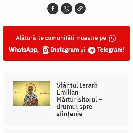
Alătură-te comunității noastre pe
WhatsApp
,
Instagram
și
Telegram
!
Sfântul Ierarh
Emilian
Mărturisitorul –
drumul spre
sfințenie