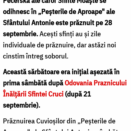
Pecerska ale căror Sfinte Moaște se
odihnesc în „Peșterile de Aproape" ale
Sfântului Antonie este prăznuit pe 28
septembrie.
Acești sfinți au și zile
individuale de prăznuire, dar astăzi noi
cinstim întreg soborul.
Această sărbătoare era inițial așezată în
prima sâmbătă după
Odovania Praznicului
Înălțării Sfintei Cruci
(după 21
septembrie).
Prăznuirea Cuvioșilor din „Peșterile de