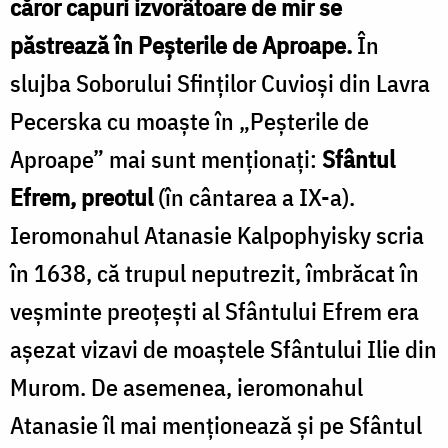
căror capuri izvorâtoare de mir se
păstrează în Peșterile de Aproape.
În
slujba Soborului Sfinților Cuvioși din Lavra
Pecerska cu moaște în „Peșterile de
Aproape” mai sunt menționați:
Sfântul
Efrem, preotul
(în cântarea a IX-a).
Ieromonahul Atanasie Kalpophyisky scria
în 1638, că trupul neputrezit, îmbrăcat în
veșminte preoțești al Sfântului Efrem era
așezat vizavi de moaștele Sfântului Ilie din
Murom. De asemenea, ieromonahul
Atanasie îl mai menționează și pe Sfântul