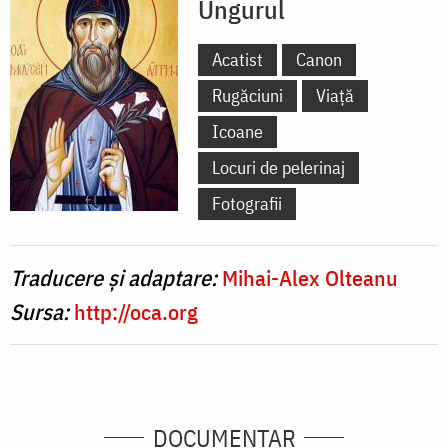
Ungurul
Acatist
Canon
Rugăciuni
Viață
Icoane
Locuri de pelerinaj
Fotografii
Traducere și adaptare:
Mihai-Alex Olteanu
Sursa:
http://oca.org
DOCUMENTAR