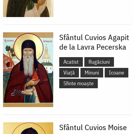
Sfântul Cuvios Agapit
de la Lavra Pecerska
Acatist
Rugăciuni
Viață
Minuni
Icoane
Sfinte moaște
Sfântul Cuvios Moise