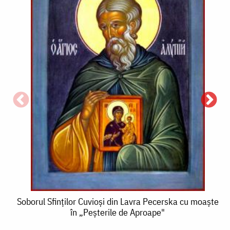
S
Soborul
S
Soborul Sfinților Cuvioși din Lavra Pecerska cu moaște
în „Peșterile de Aproape"
Sfinților
C