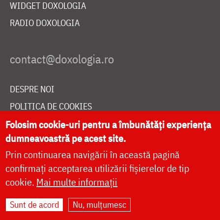
WIDGET DOXOLOGIA
RADIO DOXOLOGIA
DESPRE NOI
POLITICA DE COOKIES
DONEAZĂ ONLINE PENTRU CATEDRALA NAȚIONALĂ
Folosim cookie-uri pentru a îmbunătăți experiența
dumneavoastră pe acest site.
Prin continuarea navigării în această pagină
LIVE
confirmați acceptarea utilizării fișierelor de tip
cookie.
Mai multe informații
Sunt de acord
Nu, mulțumesc
Site dezvoltat de
DOXOLOGIA MEDIA
,