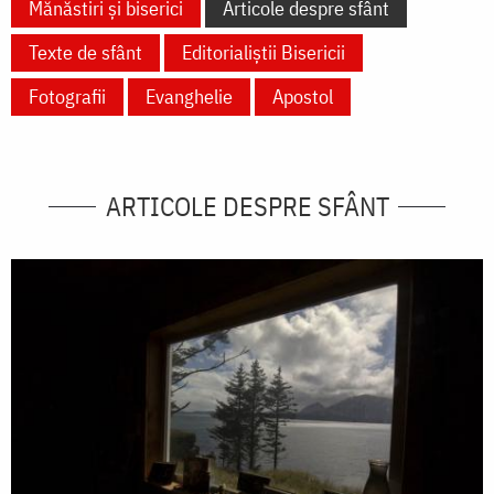
Mănăstiri și biserici
Articole despre sfânt
Texte de sfânt
Editorialiștii Bisericii
Fotografii
Evanghelie
Apostol
ARTICOLE DESPRE SFÂNT