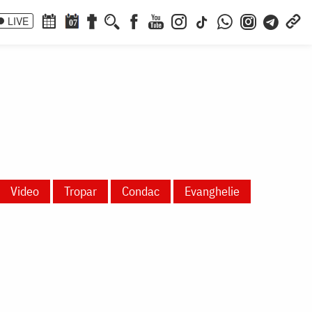
LIVE
07
Video
Tropar
Condac
Evanghelie