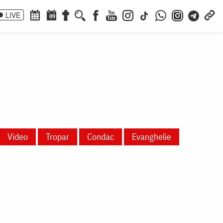
LIVE
09
Video
Tropar
Condac
Evanghelie