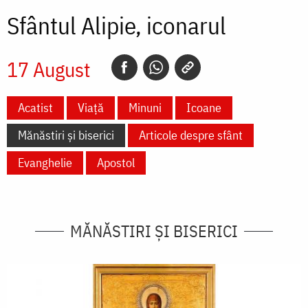
Sfântul Alipie, iconarul
17 August
Acatist
Viață
Minuni
Icoane
Mănăstiri și biserici
Articole despre sfânt
Evanghelie
Apostol
MĂNĂSTIRI ȘI BISERICI