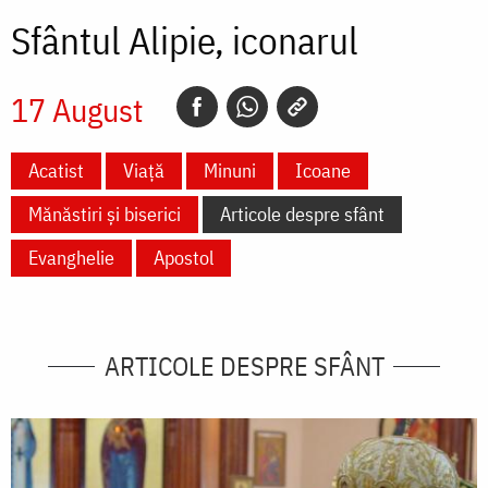
Sfântul Alipie, iconarul
17 August
Acatist
Viață
Minuni
Icoane
Mănăstiri și biserici
Articole despre sfânt
Evanghelie
Apostol
ARTICOLE DESPRE SFÂNT