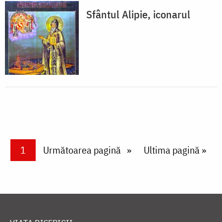
Sfântul Alipie, iconarul
Paginare
Current page
1
Next page
Următoarea pagină
Last page
Ultima pagină »