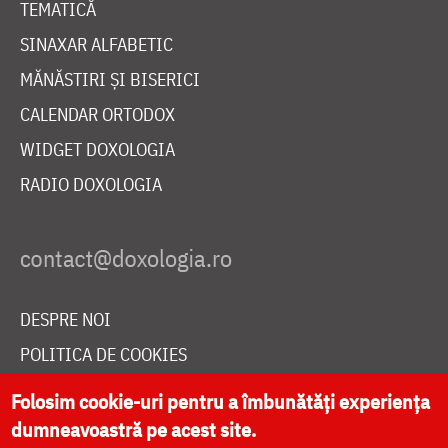
TEMATICĂ
SINAXAR ALFABETIC
MĂNĂSTIRI ȘI BISERICI
CALENDAR ORTODOX
WIDGET DOXOLOGIA
RADIO DOXOLOGIA
DESPRE NOI
POLITICA DE COOKIES
DONEAZĂ ONLINE PENTRU CATEDRALA NAȚIONALĂ
Folosim cookie-uri pentru a îmbunătăți experiența
dumneavoastră pe acest site.