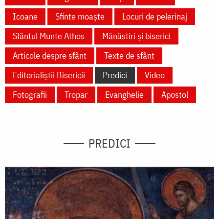
Icoane
Sfinte moaște
Locuri de pelerinaj
Sfântul Munte Athos
Mănăstiri și biserici
Articole despre sfânt
Texte de sfânt
Editorialiștii Bisericii
Predici
Video
Fotografii
Tropar
Evanghelie
Apostol
PREDICI