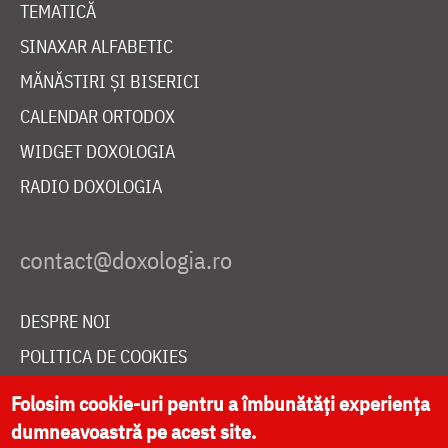
TEMATICĂ
SINAXAR ALFABETIC
MĂNĂSTIRI ȘI BISERICI
CALENDAR ORTODOX
WIDGET DOXOLOGIA
RADIO DOXOLOGIA
DESPRE NOI
POLITICA DE COOKIES
DONEAZĂ ONLINE PENTRU CATEDRALA NAȚIONALĂ
Folosim cookie-uri pentru a îmbunătăți experiența
dumneavoastră pe acest site.