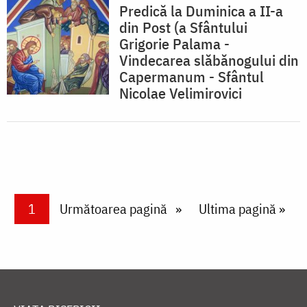
Predică la Duminica a II-a
din Post (a Sfântului
Grigorie Palama -
Vindecarea slăbănogului din
Capermanum - Sfântul
Nicolae Velimirovici
Paginare
Current page
1
Next page
Următoarea pagină
Last page
Ultima pagină »