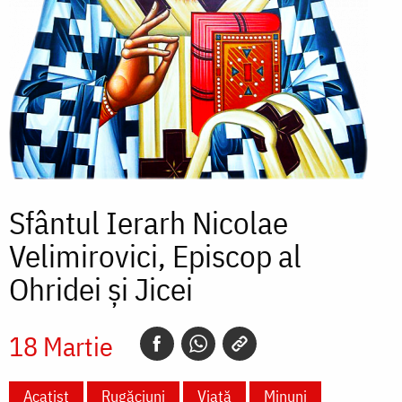
Sfântul Ierarh Nicolae
Velimirovici, Episcop al
Ohridei și Jicei
18 Martie
Acatist
Rugăciuni
Viață
Minuni