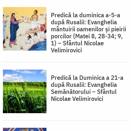
Predică la duminica a-5-a
după Rusalii: Evanghelia
mântuirii oamenilor şi pieirii
porcilor (Matei 8, 28-34; 9,
1) – Sfântul Nicolae
Velimirovici
Predică la Duminica a 21-a
după Rusalii: Evanghelia
Semănătorului – Sfântul
Nicolae Velimirovici