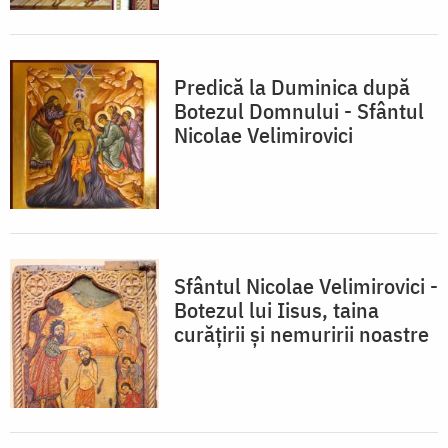
Predică la Duminica după
Botezul Domnului - Sfântul
Nicolae Velimirovici
Sfântul Nicolae Velimirovici -
Botezul lui Iisus, taina
curățirii și nemuririi noastre