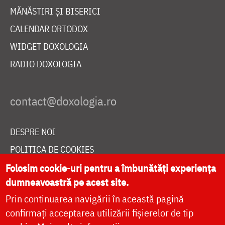
MĂNĂSTIRI ȘI BISERICI
CALENDAR ORTODOX
WIDGET DOXOLOGIA
RADIO DOXOLOGIA
DESPRE NOI
POLITICA DE COOKIES
DONEAZĂ ONLINE PENTRU CATEDRALA NAȚIONALĂ
Folosim cookie-uri pentru a îmbunătăți experiența
dumneavoastră pe acest site.
Prin continuarea navigării în această pagină
LIVE
confirmați acceptarea utilizării fișierelor de tip