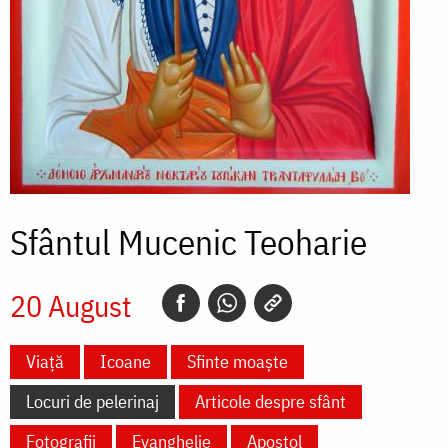
Sfântul Mucenic Teoharie
20 August
Viață
Icoane
Sfinte moaște
Locuri de pelerinaj
Articole despre sfânt
Fotografii
Evanghelie
Apostol