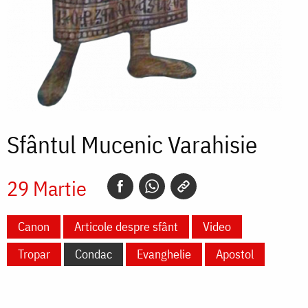
Sfântul Mucenic Varahisie
29 Martie
Canon
Articole despre sfânt
Video
Tropar
Condac
Evanghelie
Apostol