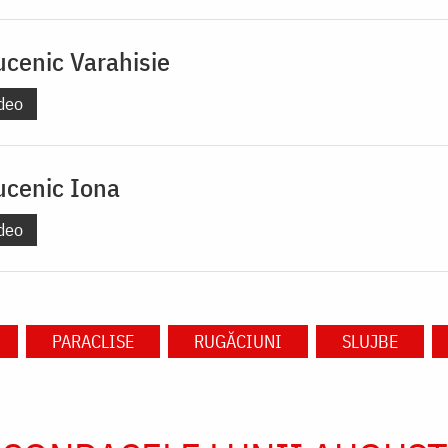
ucenic Varahisie
deo
ucenic Iona
deo
PARACLISE
RUGĂCIUNI
SLUJBE