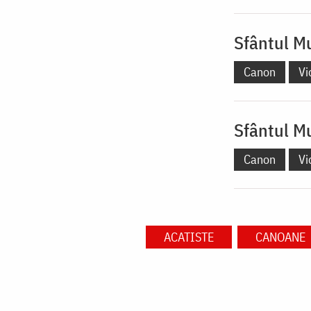
Sfântul M
Canon
Vi
Sfântul M
Canon
Vi
ACATISTE
CANOANE