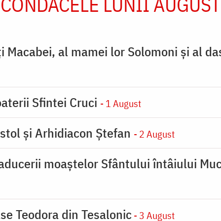
CONDACELE LUNII AUGUST
ţi Macabei, al mamei lor Solomoni şi al da
aterii Sfintei Cruci
- 1 August
stol și Arhidiacon Ștefan
- 2 August
ducerii moaştelor Sfântului întâiului Muc
se Teodora din Tesalonic
- 3 August