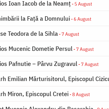
ios Ioan Iacob de la Neamț
- 5 August
imbării la Faţă a Domnului
- 6 August
se Teodora de la Sihla
- 7 August
ios Mucenic Dometie Persul
- 7 August
ios Pafnutie – Pârvu Zugravul
- 7 August
rh Emilian Mărturisitorul, Episcopul Cizic
rh Miron, Episcopul Cretei
- 8 August
ot Mucenic Alexandru din Basarabia