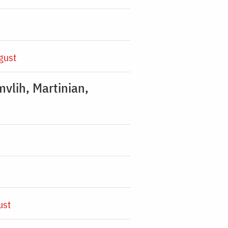
gust
mvlih, Martinian,
ust