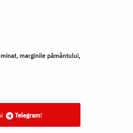
luminat, marginile pământului,
și
Telegram
!