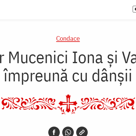
Condace
 Mucenici Iona şi Var
împreună cu dânşii