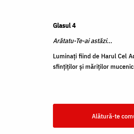
Glasul 4
Arătatu-Te-ai astăzi...
Luminaţi fiind de Harul Cel A
sfinţiţi­lor şi măriţilor muceni
Alătură-te comu