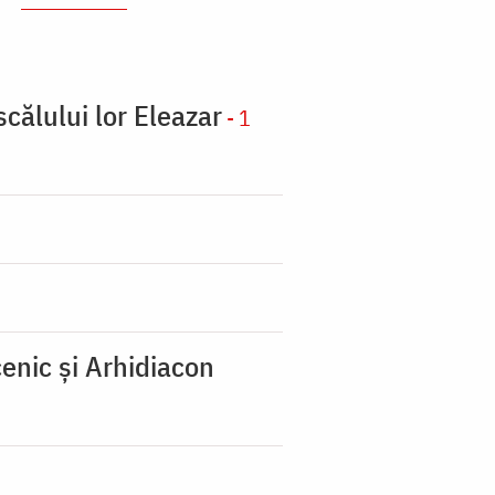
scălului lor Eleazar
- 1
enic şi Arhidiacon