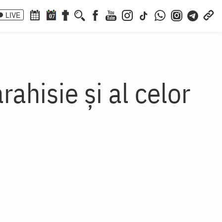
LIVE
07
ahisie şi al celor