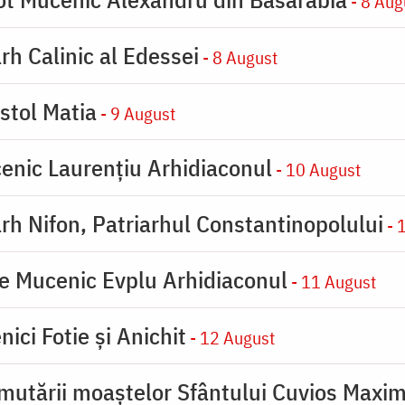
- 8 Aug
rh Calinic al Edessei
- 8 August
stol Matia
- 9 August
enic Laurențiu Arhidiaconul
- 10 August
rh Nifon, Patriarhul Constantinopolului
- 
e Mucenic Evplu Arhidiaconul
- 11 August
ici Fotie şi Anichit
- 12 August
mutării moaştelor Sfântului Cuvios Maxim