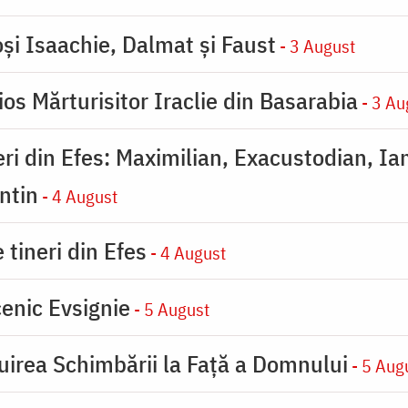
oşi Isaachie, Dalmat şi Faust
- 3 August
os Mărturisitor Iraclie din Basarabia
- 3 Au
eri din Efes: Maximilian, Exacustodian, Ia
ntin
- 4 August
 tineri din Efes
- 4 August
enic Evsignie
- 5 August
uirea Schimbării la Faţă a Domnului
- 5 Aug