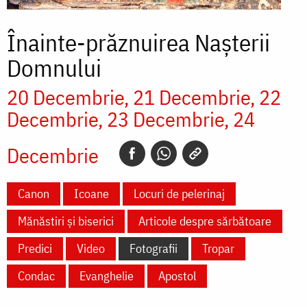
Înainte-prăznuirea Naşterii
Domnului
20 Decembrie
21 Decembrie
22
Decembrie
23 Decembrie
24
Decembrie
Canon
Icoane
Locuri de pelerinaj
Mănăstiri și biserici
Articole despre sărbătoare
Predici
Video
Fotografii
Tropar
Condac
Evanghelie
Apostol