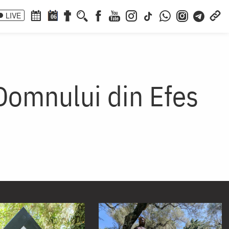
LIVE
06
 Domnului din Efes