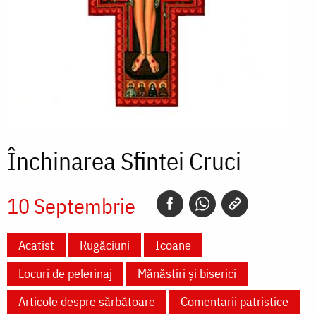
Închinarea Sfintei Cruci
10 Septembrie
Acatist
Rugăciuni
Icoane
Locuri de pelerinaj
Mănăstiri și biserici
Articole despre sărbătoare
Comentarii patristice