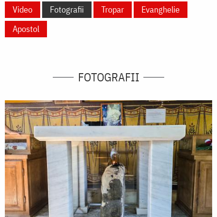
Video
Fotografii
Tropar
Evanghelie
Apostol
FOTOGRAFII