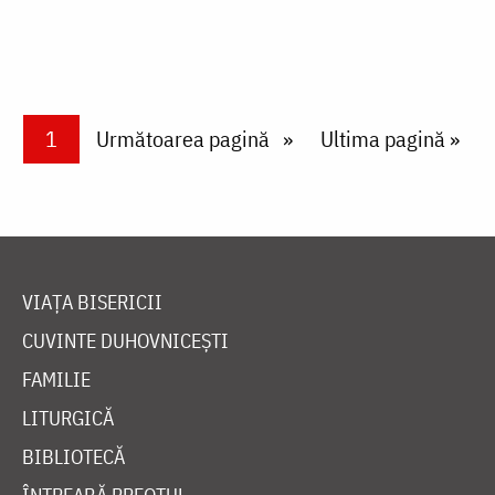
Paginare
Current page
1
Next page
Următoarea pagină
Last page
Ultima pagină »
VIAȚA BISERICII
CUVINTE DUHOVNICEȘTI
FAMILIE
LITURGICĂ
BIBLIOTECĂ