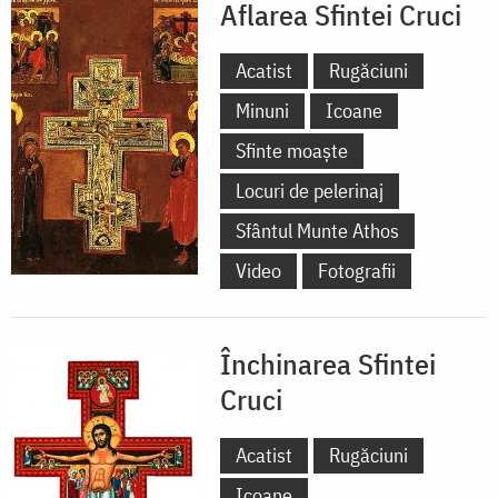
Aflarea Sfintei Cruci
Acatist
Rugăciuni
Minuni
Icoane
Sfinte moaște
Locuri de pelerinaj
Sfântul Munte Athos
Video
Fotografii
Închinarea Sfintei
Cruci
Acatist
Rugăciuni
Icoane