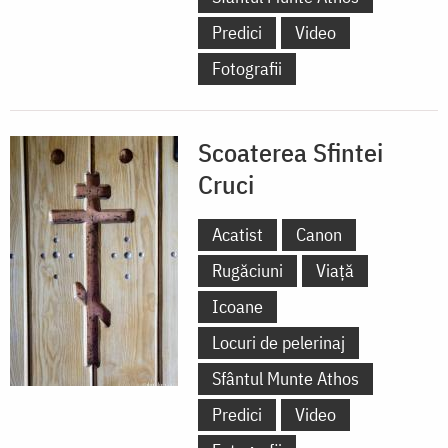
Predici
Video
Fotografii
Scoaterea Sfintei
Cruci
Acatist
Canon
Rugăciuni
Viață
Icoane
Locuri de pelerinaj
Sfântul Munte Athos
Predici
Video