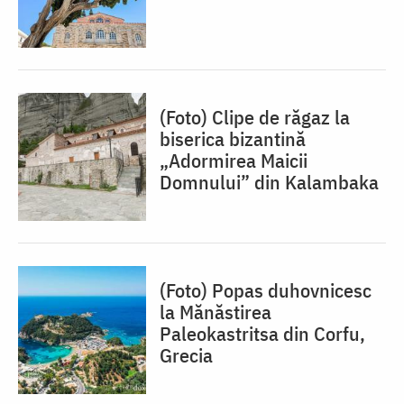
(Foto) Clipe de răgaz la
biserica bizantină
„Adormirea Maicii
Domnului” din Kalambaka
(Foto) Popas duhovnicesc
la Mănăstirea
Paleokastritsa din Corfu,
Grecia