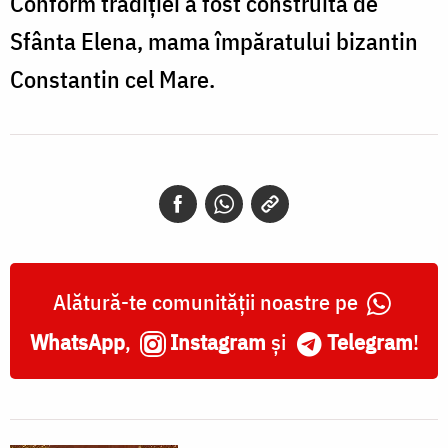
Conform tradiției a fost construită de
Sfânta Elena, mama împăratului bizantin
Constantin cel Mare.
Alătură-te comunității noastre pe
WhatsApp
,
Instagram
și
Telegram
!