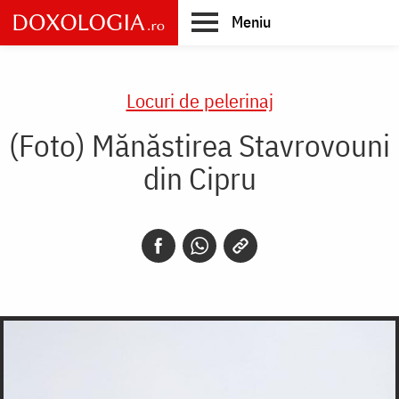
Skip
Meniu
to
main
Main
content
navigation
Locuri de pelerinaj
(Foto) Mănăstirea Stavrovouni
din Cipru