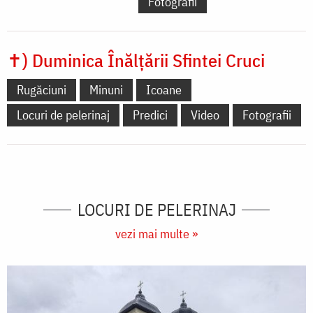
Fotografii
✝) Duminica Înălțării Sfintei Cruci
Rugăciuni
Minuni
Icoane
Locuri de pelerinaj
Predici
Video
Fotografii
LOCURI DE PELERINAJ
vezi mai multe »