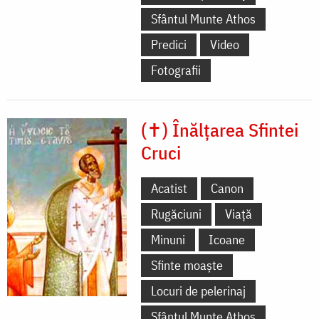
Sfântul Munte Athos
Predici
Video
Fotografii
(✝) Înălțarea Sfintei
Cruci
Acatist
Canon
Rugăciuni
Viață
Minuni
Icoane
Sfinte moaște
Locuri de pelerinaj
Sfântul Munte Athos