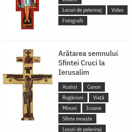
Locuri de pelerinaj
Video
Fotografii
Arătarea semnului
Sfintei Cruci la
Ierusalim
Acatist
Canon
Rugăciuni
Viață
Minuni
Icoane
Sfinte moaște
Locuri de pelerinaj