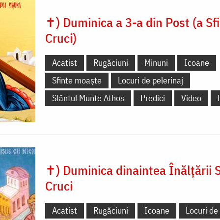
✝) Duminica a 3-a din Post (a Sfi
Cruci)
Acatist
Rugăciuni
Minuni
Icoane
Sfinte moaște
Locuri de pelerinaj
Sfântul Munte Athos
Predici
Video
✝) Duminica dinaintea Înălțării S
Cruci
Acatist
Rugăciuni
Icoane
Locuri de 