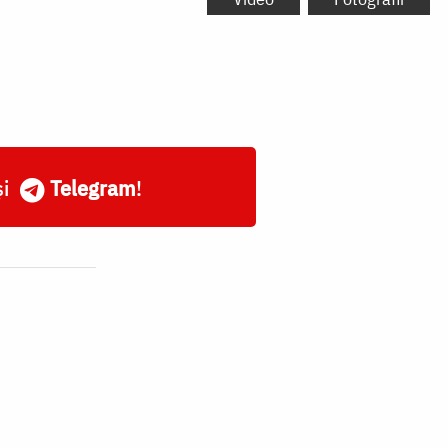
și
Telegram
!