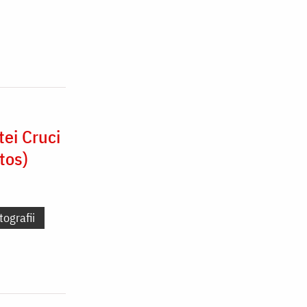
ei Cruci
tos)
tografii