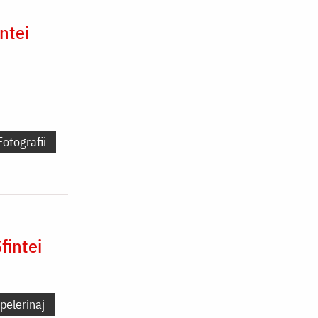
ntei
Fotografii
fintei
pelerinaj