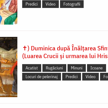
Predici
Video
Fotografii
✝) Duminica după Înălțarea Sfint
(Luarea Crucii și urmarea lui Hris
Acatist
Rugăciuni
Minuni
Icoane
Locuri de pelerinaj
Predici
Video
Fo