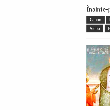
Înainte-p
Canon
Video
F