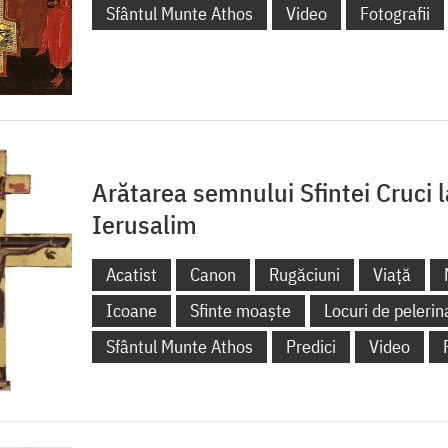
Sfântul Munte Athos
Video
Fotografii
Arătarea semnului Sfintei Cruci l
Ierusalim
Acatist
Canon
Rugăciuni
Viață
Icoane
Sfinte moaște
Locuri de pelerin
Sfântul Munte Athos
Predici
Video