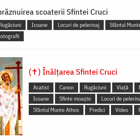
răznuirea scoaterii Sfintei Cruci
Rugăciuni
Icoane
Locuri de pelerinaj
Sfântul Munt
otografii
(✝) Înălțarea Sfintei Cruci
Acatist
Canon
Rugăciuni
Viață
Icoane
Sfinte moaște
Locuri de pelerin
Sfântul Munte Athos
Predici
Video