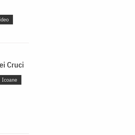
ideo
ei Cruci
Icoane