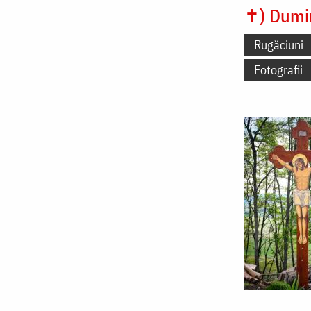
✝) Dumini
Rugăciuni
Fotografii