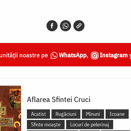
nității noastre pe
WhatsApp
,
Instagram
Aflarea Sfintei Cruci
Acatist
Rugăciuni
Minuni
Icoane
Sfinte moaște
Locuri de pelerinaj