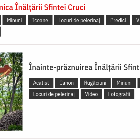
ca Înălțării Sfintei Cruci
Minuni
Icoane
Locuri de pelerinaj
Predici
V
Înainte-prăznuirea Înălțării Sfint
Acatist
Canon
Rugăciuni
Minuni
Locuri de pelerinaj
Video
Fotografii