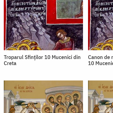
Troparul Sfinţilor 10 Mucenici din
Canon de r
Creta
10 Mucenic