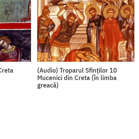
Creta
(Audio) Troparul Sfinților 10
Mucenici din Creta (în limba
greacă)