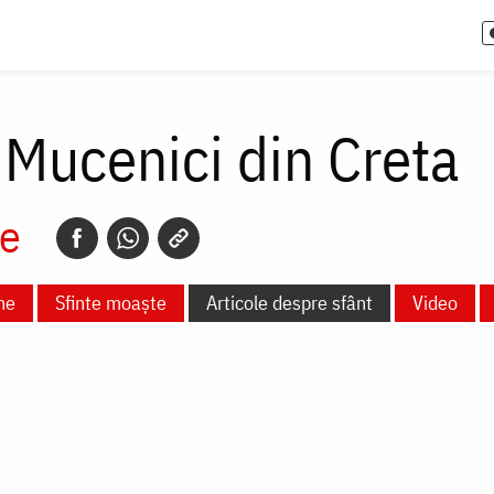
0 Mucenici din Creta
e
ne
Sfinte moaște
Articole despre sfânt
Video