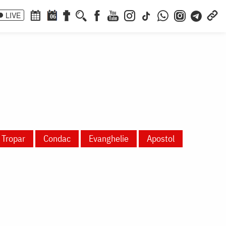
LIVE
06
Tropar
Condac
Evanghelie
Apostol