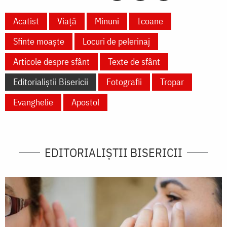
Acatist
Viață
Minuni
Icoane
Sfinte moaște
Locuri de pelerinaj
Articole despre sfânt
Texte de sfânt
Editorialiștii Bisericii
Fotografii
Tropar
Evanghelie
Apostol
EDITORIALIȘTII BISERICII