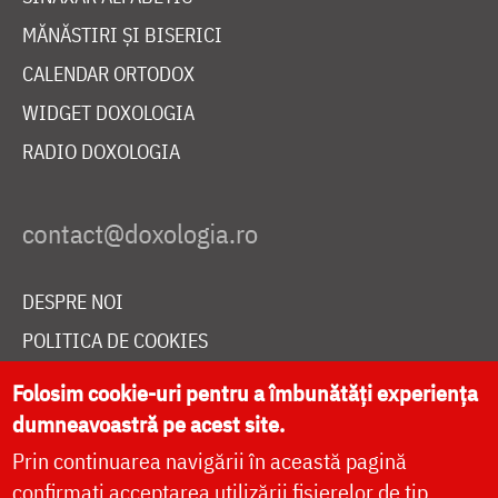
MĂNĂSTIRI ȘI BISERICI
CALENDAR ORTODOX
WIDGET DOXOLOGIA
RADIO DOXOLOGIA
DESPRE NOI
POLITICA DE COOKIES
DONEAZĂ ONLINE PENTRU CATEDRALA NAȚIONALĂ
Folosim cookie-uri pentru a îmbunătăți experiența
dumneavoastră pe acest site.
Prin continuarea navigării în această pagină
LIVE
confirmați acceptarea utilizării fișierelor de tip