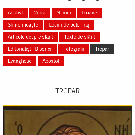
Acatist
Viață
Minuni
Icoane
Sfinte moaște
Locuri de pelerinaj
Articole despre sfânt
Texte de sfânt
Editorialiștii Bisericii
Fotografii
Tropar
Evanghelie
Apostol
TROPAR