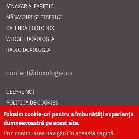
SINAXAR ALFABETIC
MĂNĂSTIRI ȘI BISERICI
CALENDAR ORTODOX
WIDGET DOXOLOGIA
RADIO DOXOLOGIA
DESPRE NOI
POLITICA DE COOKIES
DONEAZĂ ONLINE PENTRU CATEDRALA NAȚIONALĂ
Folosim cookie-uri pentru a îmbunătăți experiența
dumneavoastră pe acest site.
Prin continuarea navigării în această pagină
LIVE