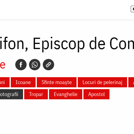
ifon, Episcop de Co
e
ni
Icoane
Sfinte moaște
Locuri de pelerinaj
otografii
Tropar
Evanghelie
Apostol