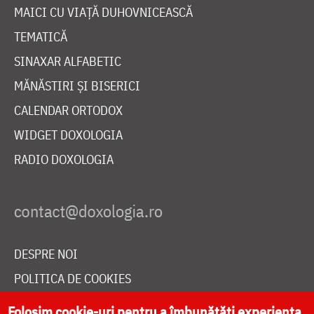
MAICI CU VIAȚĂ DUHOVNICEASCĂ
TEMATICĂ
SINAXAR ALFABETIC
MĂNĂSTIRI ȘI BISERICI
CALENDAR ORTODOX
WIDGET DOXOLOGIA
RADIO DOXOLOGIA
DESPRE NOI
POLITICA DE COOKIES
DONEAZĂ ONLINE PENTRU CATEDRALA NAȚIONALĂ
Folosim cookie-uri pentru a îmbunătăți experiența