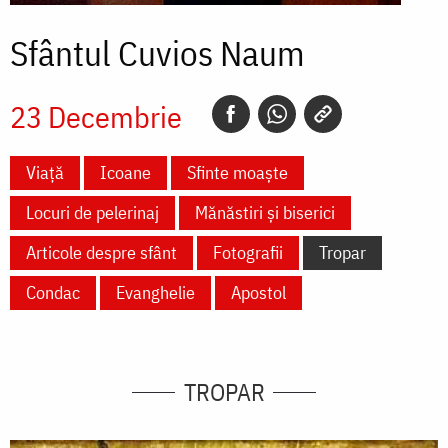
Sfântul Cuvios Naum
23 Decembrie
Viață
Icoane
Sfinte moaște
Locuri de pelerinaj
Mănăstiri și biserici
Articole despre sfânt
Fotografii
Tropar
Condac
Evanghelie
Apostol
TROPAR