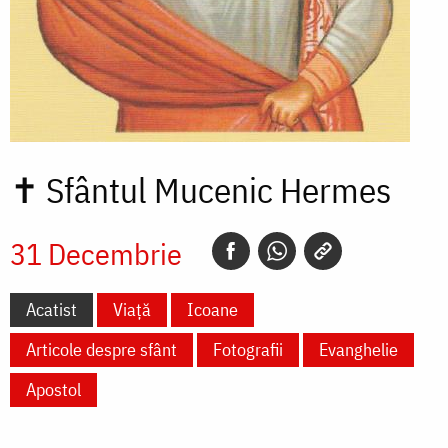
✝
Sfântul Mucenic Hermes
31 Decembrie
Acatist
Viață
Icoane
Articole despre sfânt
Fotografii
Evanghelie
Apostol