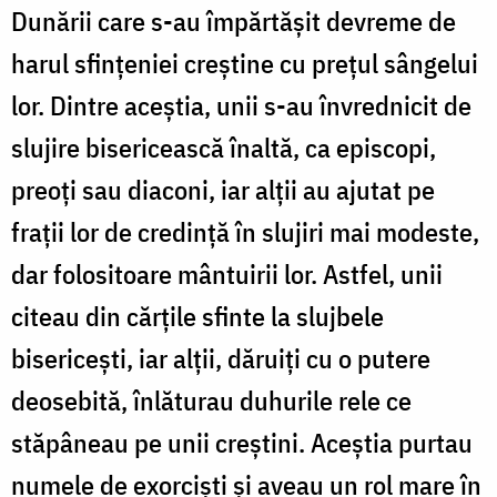
Dunării care s-au împărtășit devreme de
harul sfințeniei creștine cu prețul sângelui
lor. Dintre aceștia, unii s-au învrednicit de
slujire bisericească înaltă, ca episcopi,
preoți sau diaconi, iar alții au ajutat pe
frații lor de credință în slujiri mai modeste,
dar folositoare mântuirii lor. Astfel, unii
citeau din cărțile sfinte la slujbele
bisericești, iar alții, dăruiți cu o putere
deosebită, înlăturau duhurile rele ce
stăpâneau pe unii creștini. Aceștia purtau
numele de exorciști și aveau un rol mare în