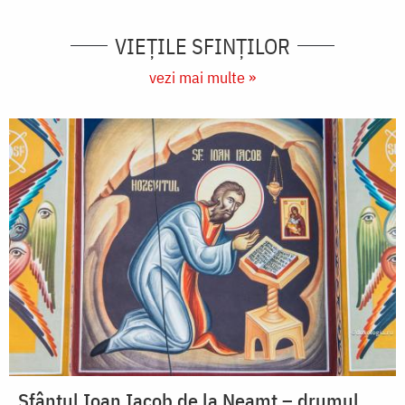
VIEŢILE SFINŢILOR
vezi mai multe »
Sfântul Ioan Iacob de la Neamț – drumul