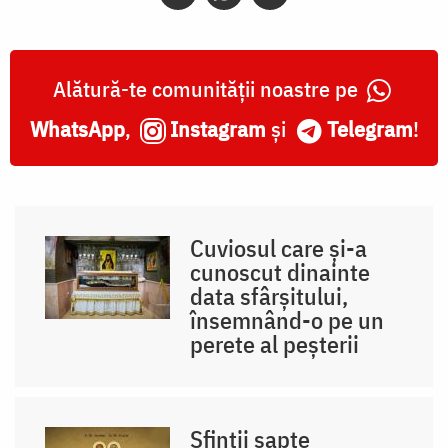
Alătură-te comunității noastre pe
WhatsApp
,
Instagram
și
Telegram
!
Cuviosul care și-a
cunoscut dinainte
data sfârșitului,
însemnând-o pe un
perete al peșterii
Sfinții șapte