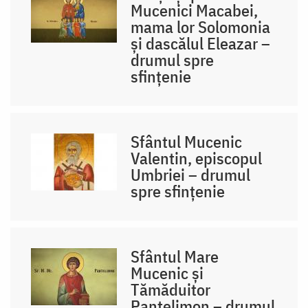
Mucenici Macabei,
mama lor Solomonia
și dascălul Eleazar –
drumul spre
sfințenie
Sfântul Mucenic
Valentin, episcopul
Umbriei – drumul
spre sfințenie
Sfântul Mare
Mucenic și
Tămăduitor
Pantelimon – drumul