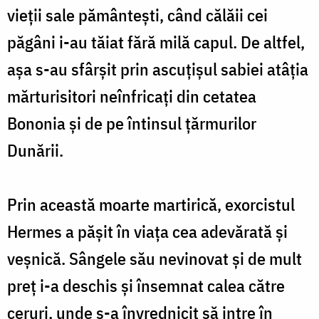
vieții sale pământești, când călăii cei
păgâni i-au tăiat fără milă capul. De altfel,
așa s-au sfârșit prin ascuțișul sabiei atâția
mărturisitori neînfricați din cetatea
Bononia și de pe întinsul țărmurilor
Dunării.
Prin această moarte martirică, exorcistul
Hermes a pășit în viața cea adevărată și
veșnică. Sângele său nevinovat și de mult
preț i-a deschis și însemnat calea către
ceruri, unde s-a învrednicit să intre în