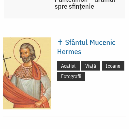
spre sfințenie
✝ Sfântul Mucenic
Hermes
Acatist
Viață
Icoane
Fotografii