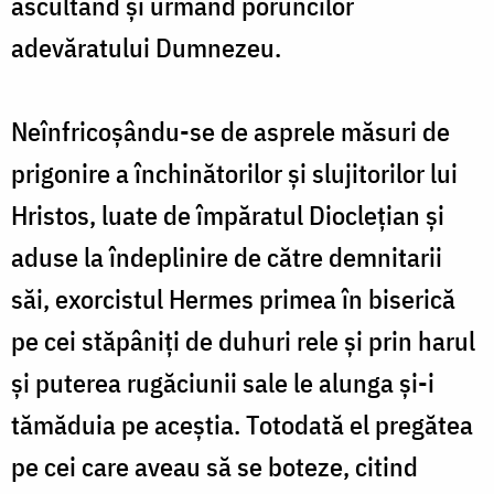
ascultând și urmând poruncilor
adevăratului Dumnezeu.
Neînfricoșându-se de asprele măsuri de
prigonire a închinătorilor și slujitorilor lui
Hristos, luate de împăratul Dioclețian și
aduse la îndeplinire de către demnitarii
săi, exorcistul Hermes primea în biserică
pe cei stăpâniți de duhuri rele și prin harul
și puterea rugăciunii sale le alunga și-i
tămăduia pe aceștia. Totodată el pregătea
pe cei care aveau să se boteze, citind