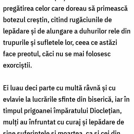
pregătirea celor care doreau să primească
botezul creștin, citind rugăciunile de
lepădare și de alungare a duhurilor rele din
trupurile și sufletele lor, ceea ce astăzi
face preotul, căci nu se mai folosesc
exorciștii.
Ei luau deci parte cu multă râvnă și cu
evlavie la lucrările sfinte din biserică, iar în
timpul prigoanei împăratului Dioclețian,
mulți au înfruntat cu curaj și lepădare de
sine suferințele și moartea, ca și cei din