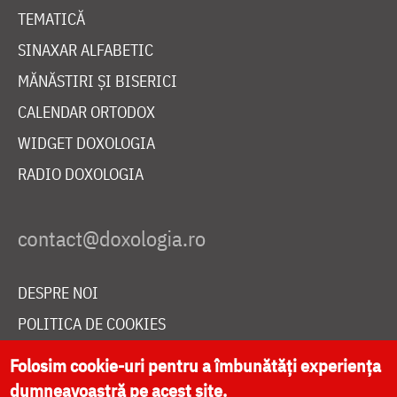
TEMATICĂ
SINAXAR ALFABETIC
MĂNĂSTIRI ȘI BISERICI
CALENDAR ORTODOX
WIDGET DOXOLOGIA
RADIO DOXOLOGIA
DESPRE NOI
POLITICA DE COOKIES
DONEAZĂ ONLINE PENTRU CATEDRALA NAȚIONALĂ
Folosim cookie-uri pentru a îmbunătăți experiența
dumneavoastră pe acest site.