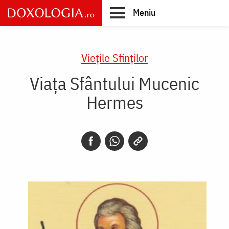
Skip
Meniu
to
main
Main
content
navigation
Vieţile Sfinţilor
Viața Sfântului Mucenic
Hermes