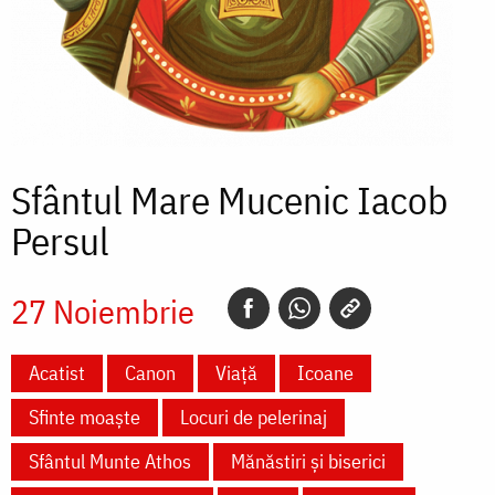
Sfântul Mare Mucenic Iacob
Persul
27 Noiembrie
Acatist
Canon
Viață
Icoane
Sfinte moaște
Locuri de pelerinaj
Sfântul Munte Athos
Mănăstiri și biserici