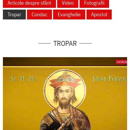
Articole despre sfânt
Video
Fotografii
Tropar
Condac
Evanghelie
Apostol
TROPAR