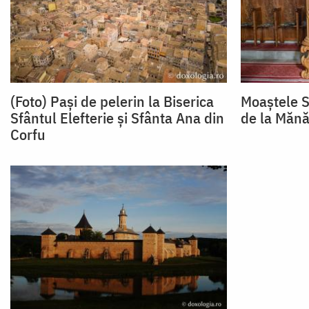
(Foto) Pași de pelerin la Biserica
Moaștele S
Sfântul Elefterie și Sfânta Ana din
de la Mănă
Corfu