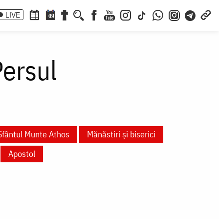
LIVE
09
ersul
Sfântul Munte Athos
Mănăstiri și biserici
Apostol