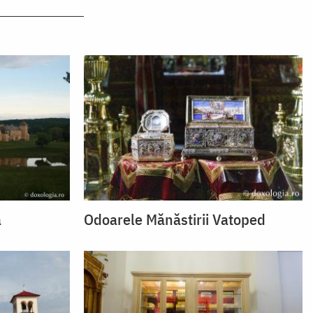
a
Odoarele Mănăstirii Vatoped