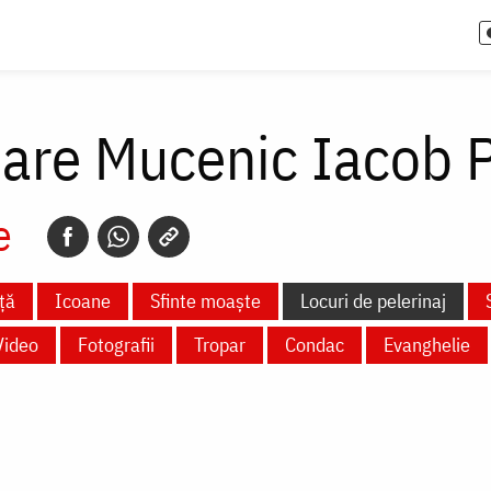
Mare Mucenic Iacob P
e
ță
Icoane
Sfinte moaște
Locuri de pelerinaj
Video
Fotografii
Tropar
Condac
Evanghelie