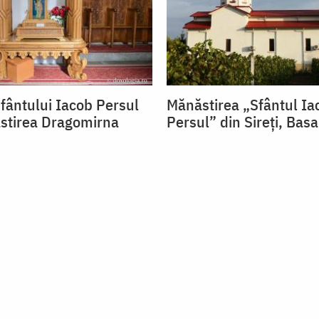
fântului Iacob Persul
Mănăstirea „Sfântul Ia
stirea Dragomirna
Persul” din Sireți, Bas