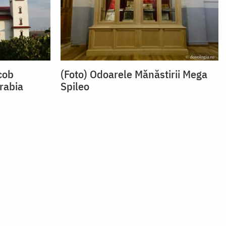
cob
(Foto) Odoarele Mănăstirii Mega
arabia
Spileo