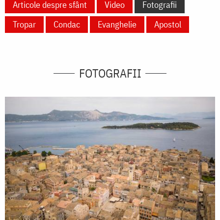
Articole despre sfânt
Video
Fotografii
Tropar
Condac
Evanghelie
Apostol
FOTOGRAFII