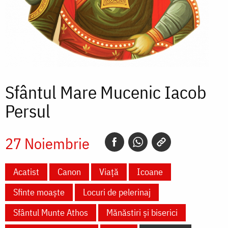
Sfântul Mare Mucenic Iacob
Persul
27 Noiembrie
Acatist
Canon
Viață
Icoane
Sfinte moaște
Locuri de pelerinaj
Sfântul Munte Athos
Mănăstiri și biserici