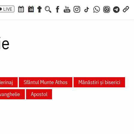
LIVE
08
ie
lerinaj
Sfântul Munte Athos
Mănăstiri și biserici
vanghelie
Apostol