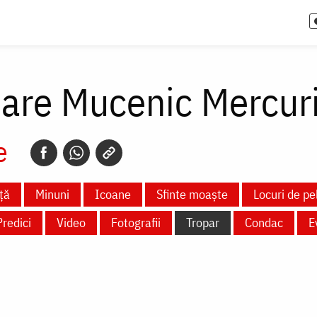
Mare Mucenic Mercur
e
ță
Minuni
Icoane
Sfinte moaște
Locuri de pe
Predici
Video
Fotografii
Tropar
Condac
E