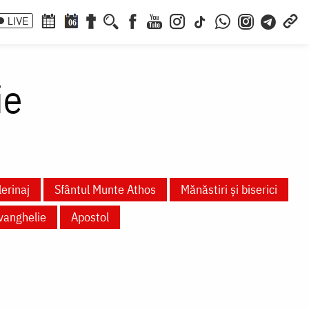
LIVE
06
ie
lerinaj
Sfântul Munte Athos
Mănăstiri și biserici
vanghelie
Apostol