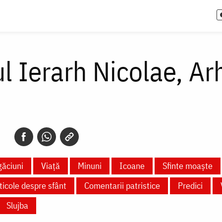
l Ierarh Nicolae, Ar
ăciuni
Viață
Minuni
Icoane
Sfinte moaște
ticole despre sfânt
Comentarii patristice
Predici
Slujba