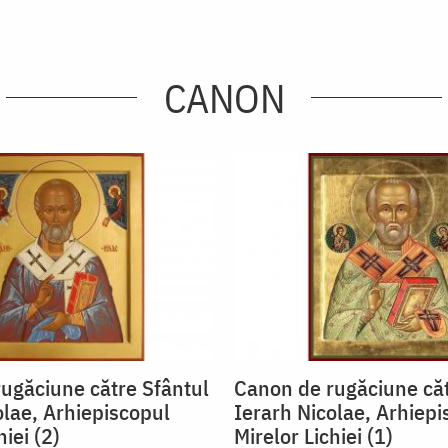
CANON
ugăciune către Sfântul
Canon de rugăciune căt
olae, Arhiepiscopul
Ierarh Nicolae, Arhiepi
hiei (2)
Mirelor Lichiei (1)