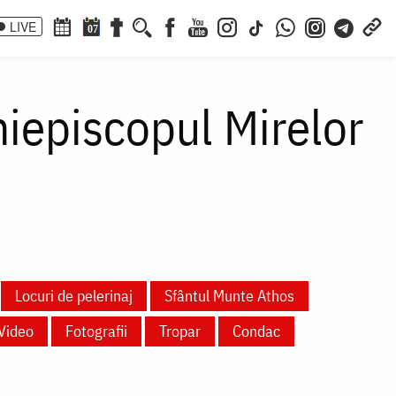
LIVE
07
hiepiscopul Mirelor
Locuri de pelerinaj
Sfântul Munte Athos
Video
Fotografii
Tropar
Condac