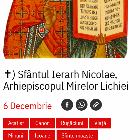
✝)
Sfântul Ierarh Nicolae,
Arhiepiscopul Mirelor Lichiei
6 Decembrie
Acatist
Canon
Rugăciuni
Viață
Minuni
Icoane
Sfinte moaște