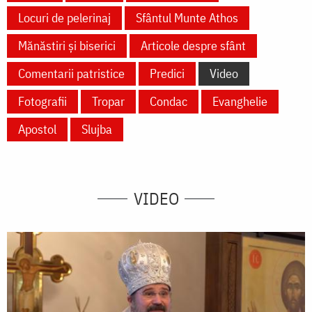
Locuri de pelerinaj
Sfântul Munte Athos
Mănăstiri și biserici
Articole despre sfânt
Comentarii patristice
Predici
Video
Fotografii
Tropar
Condac
Evanghelie
Apostol
Slujba
VIDEO