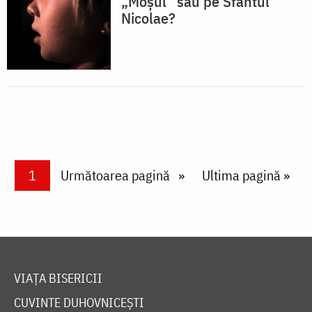
„Moșul” sau pe Sfântul
Nicolae?
Paginare
Current page
1
Next page
Următoarea pagină
Last page
Ultima pagină »
VIAȚA BISERICII
CUVINTE DUHOVNICEȘTI