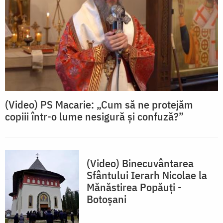
(Video) PS Macarie: „Cum să ne protejăm
copiii într-o lume nesigură și confuză?”
(Video) Binecuvântarea
Sfântului Ierarh Nicolae la
Mănăstirea Popăuți -
Botoșani